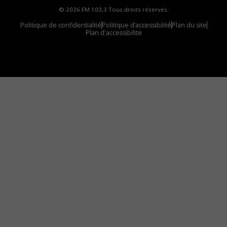
© 2026 FM 103,3 Tous droits réservés.
Politique de confidentialité
Politique d’accessibilité
Plan du site
Plan d'accessibilite
Comment installer notre vignette sur votre
appareil mobile