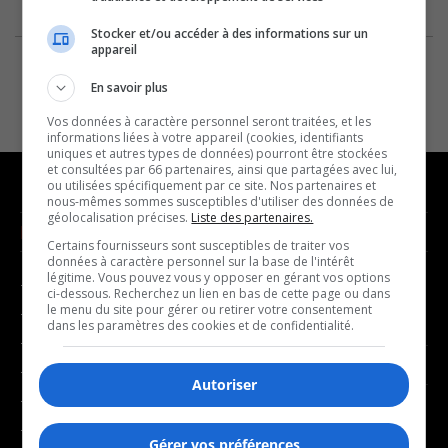
Stocker et/ou accéder à des informations sur un
appareil
En savoir plus
Vos données à caractère personnel seront traitées, et les
informations liées à votre appareil (cookies, identifiants
uniques et autres types de données) pourront être stockées
et consultées par 66 partenaires, ainsi que partagées avec lui,
ou utilisées spécifiquement par ce site. Nos partenaires et
nous-mêmes sommes susceptibles d'utiliser des données de
géolocalisation précises.
Liste des partenaires.
NOUVELLES
MUSIQUE
Certains fournisseurs sont susceptibles de traiter vos
données à caractère personnel sur la base de l'intérêt
légitime. Vous pouvez vous y opposer en gérant vos options
- Affaires municipales
- Décompte franco
ci-dessous. Recherchez un lien en bas de cette page ou dans
le menu du site pour gérer ou retirer votre consentement
- Communauté / Social
- Joué récemment
dans les paramètres des cookies et de confidentialité.
- Culture
BALADOS
- Économie
Autoriser
- Éducation
- Affaires
- Environnement
Gérer vos préférences
- Art de vivre