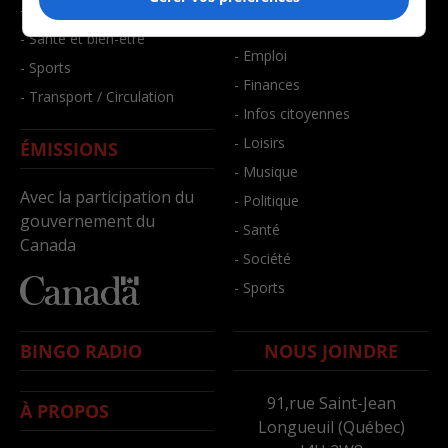
- Faits divers
- Bien-être
- Santé et bien-être
- Emploi
- Sports
- Finances
- Transport / Circulation
- Infos citoyennes
- Loisirs
ÉMISSIONS
- Musique
Avec la participation du
- Politique
gouvernement du
- Santé
Canada
- Société
- Sports
BINGO RADIO
NOUS JOINDRE
91,rue Saint-Jean
À PROPOS
Longueuil (Québec)