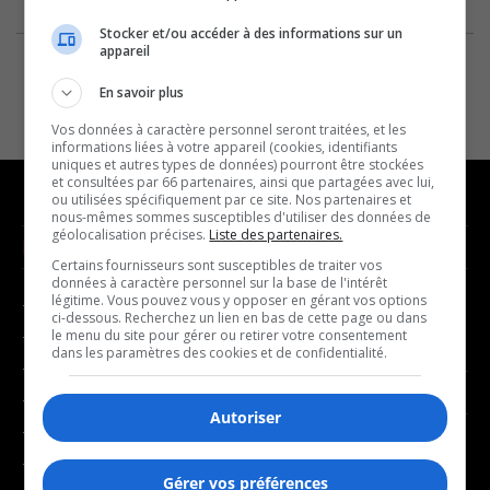
Stocker et/ou accéder à des informations sur un
appareil
En savoir plus
Vos données à caractère personnel seront traitées, et les
informations liées à votre appareil (cookies, identifiants
uniques et autres types de données) pourront être stockées
et consultées par 66 partenaires, ainsi que partagées avec lui,
ou utilisées spécifiquement par ce site. Nos partenaires et
nous-mêmes sommes susceptibles d'utiliser des données de
géolocalisation précises.
Liste des partenaires.
NOUVELLES
MUSIQUE
Certains fournisseurs sont susceptibles de traiter vos
données à caractère personnel sur la base de l'intérêt
légitime. Vous pouvez vous y opposer en gérant vos options
- Affaires municipales
- Décompte franco
ci-dessous. Recherchez un lien en bas de cette page ou dans
- Communauté / Social
- Joué récemment
le menu du site pour gérer ou retirer votre consentement
dans les paramètres des cookies et de confidentialité.
- Culture
BALADOS
- Économie
Autoriser
- Éducation
- Affaires
- Environnement
- Art de vivre
Gérer vos préférences