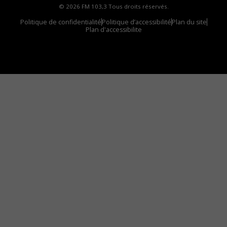
© 2026 FM 103,3 Tous droits réservés.
Politique de confidentialité
Politique d’accessibilité
Plan du site
Plan d'accessibilite
Comment installer notre vignette sur votre
appareil mobile