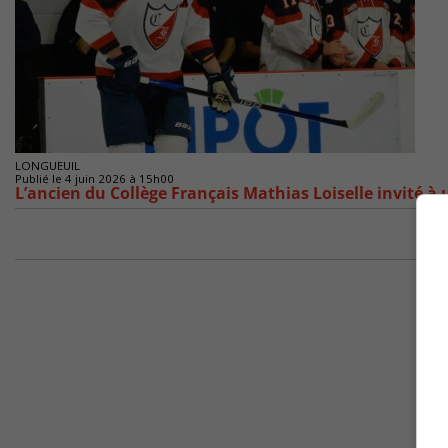
LONGUEUIL
Publié le 4 juin 2026 à 15h00
L’ancien du Collège Français Mathias Loiselle invité à