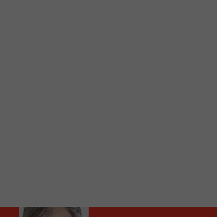
C
Vous avez envie d’écouter le FM 103,3 ou notre nouv
Ajoutez un signet FM 103,3 sur votre écran d’accueil
Voici la procédure ;)
À partir de votre téléphone, allez sur le site inte
Ensuite cliquez sur l’icône situé au bas de votre éc
(celui qui représente un carré incluant une flèche d
Cliquez maintenant sur l’option Ajouter sur l’écran
Faites Enregistrer en haut à droite.
Et voilà! Toutes les infos et l’écoute de votre radio loca
Audio