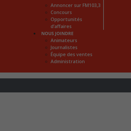
Annoncer sur FM103,3
Concours
Opportunités
d’affaires
NOUS JOINDRE
Animateurs
Journalistes
Équipe des ventes
Administration