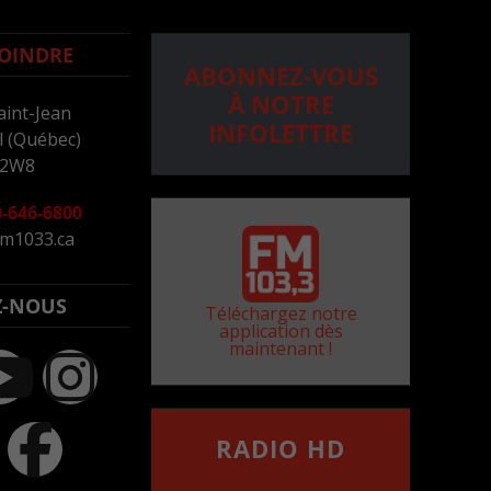
OINDRE
ABONNEZ-VOUS
À NOTRE
aint-Jean
INFOLETTRE
 (Québec)
 2W8
-646-6800
m1033.ca
Z-NOUS
Téléchargez notre
application dès
maintenant !
RADIO HD
••••••••••••••••••
Comment synthoniser la