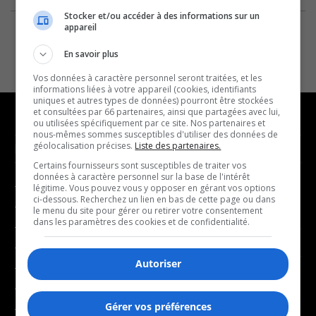
Stocker et/ou accéder à des informations sur un
appareil
En savoir plus
Vos données à caractère personnel seront traitées, et les
informations liées à votre appareil (cookies, identifiants
uniques et autres types de données) pourront être stockées
et consultées par 66 partenaires, ainsi que partagées avec lui,
ou utilisées spécifiquement par ce site. Nos partenaires et
nous-mêmes sommes susceptibles d'utiliser des données de
géolocalisation précises.
Liste des partenaires.
NOUVELLES
MUSIQUE
Certains fournisseurs sont susceptibles de traiter vos
données à caractère personnel sur la base de l'intérêt
- Affaires municipales
- Décompte franco
légitime. Vous pouvez vous y opposer en gérant vos options
ci-dessous. Recherchez un lien en bas de cette page ou dans
- Communauté / Social
- Joué récemment
le menu du site pour gérer ou retirer votre consentement
dans les paramètres des cookies et de confidentialité.
- Culture
BALADOS
- Économie
Autoriser
- Éducation
- Affaires
- Environnement
- Art de vivre
Gérer vos préférences
- Faits divers