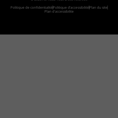
Politique de confidentialité
Politique d’accessibilité
Plan du site
Plan d'accessibilite
Comment installer notre vignette sur votre
appareil mobile