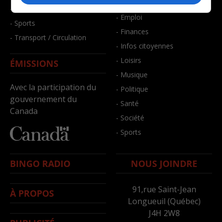
- Bien-être
- Santé et bien-être
- Emploi
- Sports
- Finances
- Transport / Circulation
- Infos citoyennes
- Loisirs
ÉMISSIONS
- Musique
Avec la participation du
- Politique
gouvernement du
- Santé
Canada
- Société
- Sports
BINGO RADIO
NOUS JOINDRE
91,rue Saint-Jean
À PROPOS
Longueuil (Québec)
J4H 2W8