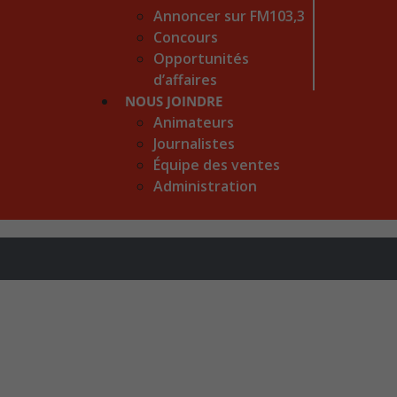
Annoncer sur FM103,3
Concours
Opportunités
d’affaires
NOUS JOINDRE
Animateurs
Journalistes
Équipe des ventes
Administration