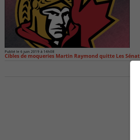
Publié le 6 juin 2019 à 14h08
Cibles de moqueries Martin Raymond quitte Les Sénate