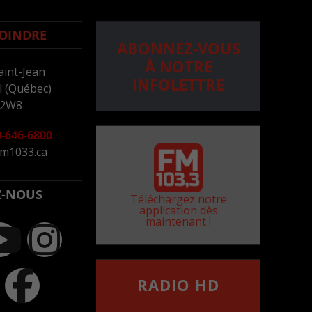
OINDRE
ABONNEZ-VOUS
À NOTRE
aint-Jean
INFOLETTRE
 (Québec)
 2W8
-646-6800
m1033.ca
Z-NOUS
Téléchargez notre
application dès
maintenant !
RADIO HD
••••••••••••••••••
Comment synthoniser la