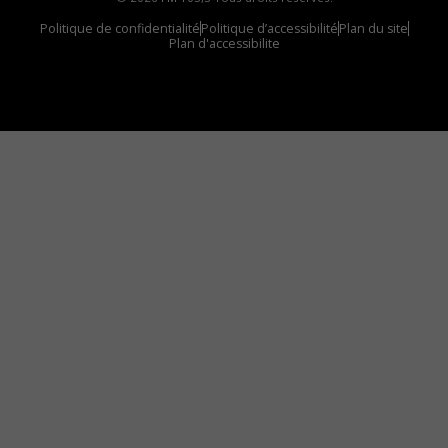
Politique de confidentialité
Politique d’accessibilité
Plan du site
Plan d'accessibilite
Comment installer notre vignette sur votre
appareil mobile