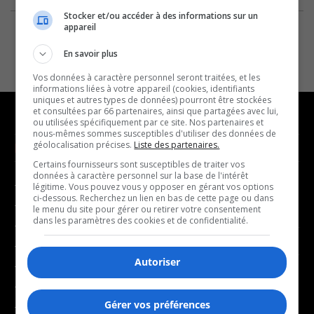
Stocker et/ou accéder à des informations sur un
appareil
En savoir plus
Vos données à caractère personnel seront traitées, et les
informations liées à votre appareil (cookies, identifiants
uniques et autres types de données) pourront être stockées
et consultées par 66 partenaires, ainsi que partagées avec lui,
ou utilisées spécifiquement par ce site. Nos partenaires et
nous-mêmes sommes susceptibles d'utiliser des données de
géolocalisation précises.
Liste des partenaires.
NOUVELLES
MUSIQUE
Certains fournisseurs sont susceptibles de traiter vos
données à caractère personnel sur la base de l'intérêt
- Affaires municipales
- Décompte franco
légitime. Vous pouvez vous y opposer en gérant vos options
ci-dessous. Recherchez un lien en bas de cette page ou dans
- Communauté / Social
- Joué récemment
le menu du site pour gérer ou retirer votre consentement
dans les paramètres des cookies et de confidentialité.
- Culture
BALADOS
- Économie
Autoriser
- Éducation
- Affaires
- Environnement
- Art de vivre
Gérer vos préférences
- Faits divers