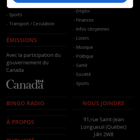
- Bien-être
- Santé et bien-être
- Emploi
- Sports
- Finances
- Transport / Circulation
- Infos citoyennes
- Loisirs
ÉMISSIONS
- Musique
Avec la participation du
- Politique
gouvernement du
- Santé
Canada
- Société
- Sports
BINGO RADIO
NOUS JOINDRE
91,rue Saint-Jean
À PROPOS
Longueuil (Québec)
J4H 2W8