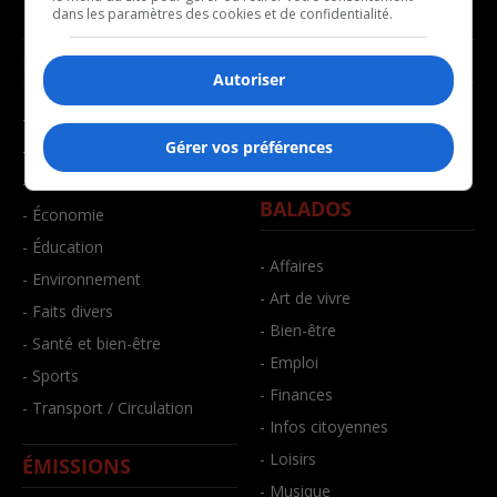
dans les paramètres des cookies et de confidentialité.
NOUVELLES
MUSIQUE
Autoriser
- Affaires municipales
- Décompte franco
Gérer vos préférences
- Communauté / Social
- Joué récemment
- Culture
BALADOS
- Économie
- Éducation
- Affaires
- Environnement
- Art de vivre
- Faits divers
- Bien-être
- Santé et bien-être
- Emploi
- Sports
- Finances
- Transport / Circulation
- Infos citoyennes
- Loisirs
ÉMISSIONS
- Musique