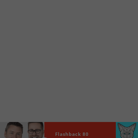
Voici la procédure ;)
À partir de votre téléphone, allez sur le site
internet de la Radio allumée au
www.fm1033.ca
Ensuite cliquez sur l’icône situé au bas de
votre écran
(celui qui représente un carré incluant une
flèche dirigé vers le haut)
Cliquez maintenant sur l’option Ajouter sur
l’écran d’accueil et vous verrez apparaître le
logo du FM 103,3
Faites Enregistrer en haut à droite.
Et voilà! Toutes les infos et l’écoute de votre radio
locale vous sont maintenant accessibles en un clic!
Audio
00:00
00:00
Flashback 80
Player