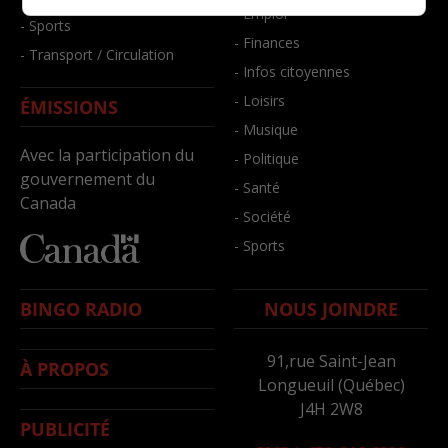
- Emploi
- Sports
- Finances
- Transport / Circulation
- Infos citoyennes
- Loisirs
ÉMISSIONS
- Musique
Avec la participation du
- Politique
gouvernement du
- Santé
Canada
- Société
- Sports
BINGO RADIO
NOUS JOINDRE
91,rue Saint-Jean
À PROPOS
Longueuil (Québec)
J4H 2W8
PUBLICITÉ