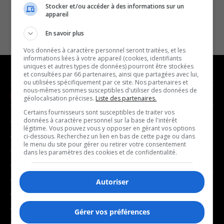
Stocker et/ou accéder à des informations sur un
appareil
En savoir plus
Vos données à caractère personnel seront traitées, et les
informations liées à votre appareil (cookies, identifiants
uniques et autres types de données) pourront être stockées
et consultées par 66 partenaires, ainsi que partagées avec lui,
ou utilisées spécifiquement par ce site. Nos partenaires et
nous-mêmes sommes susceptibles d'utiliser des données de
NOUVELLES
MUSIQUE
géolocalisation précises.
Liste des partenaires.
Certains fournisseurs sont susceptibles de traiter vos
données à caractère personnel sur la base de l'intérêt
- Affaires municipales
- Décompte franco
légitime. Vous pouvez vous y opposer en gérant vos options
- Communauté / Social
- Joué récemment
ci-dessous. Recherchez un lien en bas de cette page ou dans
le menu du site pour gérer ou retirer votre consentement
- Culture
dans les paramètres des cookies et de confidentialité.
BALADOS
- Économie
- Éducation
Autoriser
- Affaires
- Environnement
- Art de vivre
- Faits divers
Gérer vos préférences
- Bien-être
- Santé et bien-être