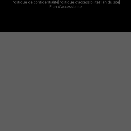
Politique de confidentialité
Politique d’accessibilité
Plan du site
Plan d'accessibilite
Comment installer notre vignette sur votre
appareil mobile
Vous avez envie d’écouter le FM 103,3 ou notre