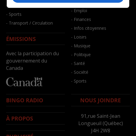
- Bien-être
- Santé et bien-être
- Emploi
- Sports
- Finances
- Transport / Circulation
- Infos citoyennes
- Loisirs
ÉMISSIONS
- Musique
Avec la participation du
- Politique
gouvernement du
- Santé
Canada
- Société
- Sports
BINGO RADIO
NOUS JOINDRE
91,rue Saint-Jean
À PROPOS
Longueuil (Québec)
J4H 2W8