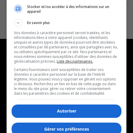
Stocker et/ou accéder à des informations sur un
appareil
En savoir plus
Vos données à caractère personnel seront traitées, et les
informations liées à votre appareil (cookies, identifiants
uniques et autres types de données) pourront être stockées
et consultées par 66 partenaires, ainsi que partagées avec lui,
ou utilisées spécifiquement par ce site. Nos partenaires et
nous-mêmes sommes susceptibles d'utiliser des données de
géolocalisation précises.
Liste des partenaires.
NOUVELLES
MUSIQUE
Certains fournisseurs sont susceptibles de traiter vos
données à caractère personnel sur la base de l'intérêt
- Affaires municipales
- Décompte franco
légitime. Vous pouvez vous y opposer en gérant vos options
ci-dessous. Recherchez un lien en bas de cette page ou dans
- Communauté / Social
- Joué récemment
le menu du site pour gérer ou retirer votre consentement
dans les paramètres des cookies et de confidentialité.
- Culture
BALADOS
- Économie
Autoriser
- Éducation
- Affaires
- Environnement
- Art de vivre
Gérer vos préférences
- Faits divers