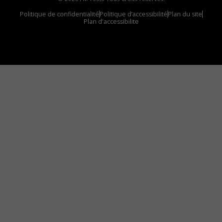
Politique de confidentialité
Politique d’accessibilité
Plan du site
Plan d'accessibilite
Comment installer notre vignette sur votre
appareil mobile