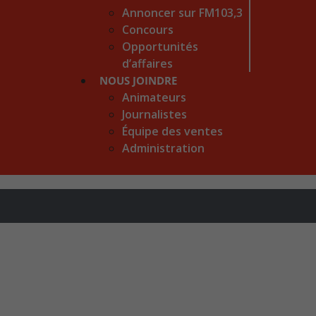
Annoncer sur FM103,3
Concours
Opportunités
d’affaires
NOUS JOINDRE
Animateurs
Journalistes
Équipe des ventes
Administration