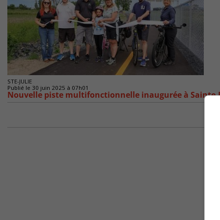
STE-JULIE
Publié le 30 juin 2025 à 07h01
Nouvelle piste multifonctionnelle inaugurée à Sainte-J