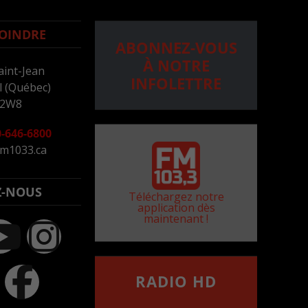
OINDRE
ABONNEZ-VOUS
À NOTRE
aint-Jean
INFOLETTRE
 (Québec)
 2W8
-646-6800
m1033.ca
Z-NOUS
Téléchargez notre
application dès
maintenant !
RADIO HD
••••••••••••••••••
Comment synthoniser la