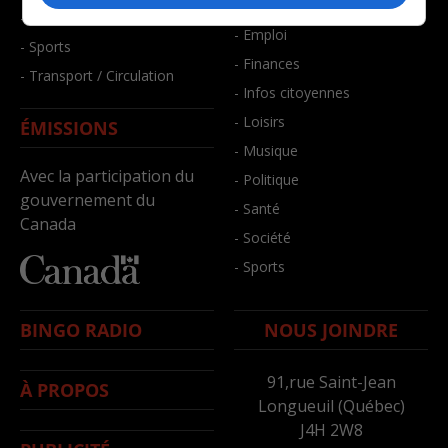
- Bien-être
- Santé et bien-être
- Emploi
- Sports
- Finances
- Transport / Circulation
- Infos citoyennes
- Loisirs
ÉMISSIONS
- Musique
Avec la participation du
- Politique
gouvernement du
- Santé
Canada
- Société
- Sports
BINGO RADIO
NOUS JOINDRE
91,rue Saint-Jean
À PROPOS
Longueuil (Québec)
J4H 2W8