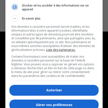
Stocker et/ou accéder à des informations sur un
appareil
En savoir plus
Vos données à caractère personnel seront traitées, et les
informations liées à votre appareil (cookies, identifiants
uniques et autres types de données) pourront être stockées
et consultées par 66 partenaires, ainsi que partagées avec lui,
ou utilisées spécifiquement par ce site. Nos partenaires et
nous-mêmes sommes susceptibles d'utiliser des données de
géolocalisation précises.
Liste des partenaires.
NOUVELLES
MUSIQUE
Certains fournisseurs sont susceptibles de traiter vos
données à caractère personnel sur la base de l'intérêt
- Affaires municipales
- Décompte franco
légitime. Vous pouvez vous y opposer en gérant vos options
ci-dessous. Recherchez un lien en bas de cette page ou dans
- Communauté / Social
- Joué récemment
le menu du site pour gérer ou retirer votre consentement
dans les paramètres des cookies et de confidentialité.
- Culture
BALADOS
- Économie
Autoriser
- Éducation
- Affaires
- Environnement
- Art de vivre
Gérer vos préférences
- Faits divers