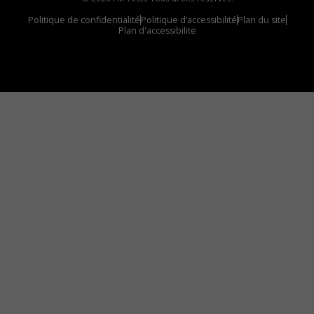
Politique de confidentialité
Politique d’accessibilité
Plan du site
Plan d'accessibilite
Comment installer notre vignette sur votre
appareil mobile