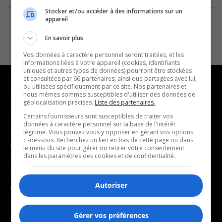
Stocker et/ou accéder à des informations sur un
appareil
En savoir plus
Vos données à caractère personnel seront traitées, et les
informations liées à votre appareil (cookies, identifiants
uniques et autres types de données) pourront être stockées
et consultées par 66 partenaires, ainsi que partagées avec lui,
ou utilisées spécifiquement par ce site. Nos partenaires et
nous-mêmes sommes susceptibles d'utiliser des données de
géolocalisation précises.
Liste des partenaires.
NOUVELLES
MUSIQUE
Certains fournisseurs sont susceptibles de traiter vos
données à caractère personnel sur la base de l'intérêt
- Affaires municipales
- Décompte franco
légitime. Vous pouvez vous y opposer en gérant vos options
ci-dessous. Recherchez un lien en bas de cette page ou dans
- Communauté / Social
- Joué récemment
le menu du site pour gérer ou retirer votre consentement
dans les paramètres des cookies et de confidentialité.
- Culture
BALADOS
- Économie
Autoriser
- Éducation
- Affaires
- Environnement
- Art de vivre
Gérer vos préférences
- Faits divers