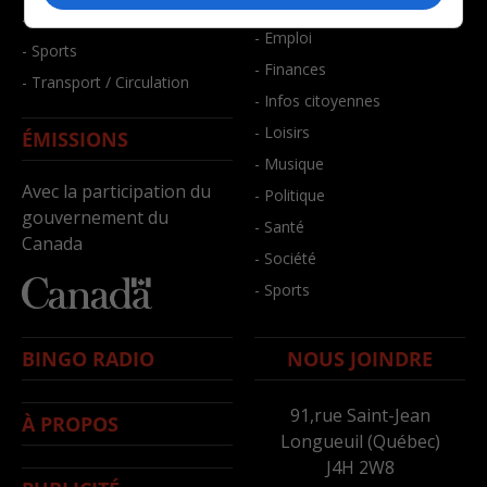
- Bien-être
- Santé et bien-être
- Emploi
- Sports
- Finances
- Transport / Circulation
- Infos citoyennes
- Loisirs
ÉMISSIONS
- Musique
Avec la participation du
- Politique
gouvernement du
- Santé
Canada
- Société
- Sports
BINGO RADIO
NOUS JOINDRE
91,rue Saint-Jean
À PROPOS
Longueuil (Québec)
J4H 2W8