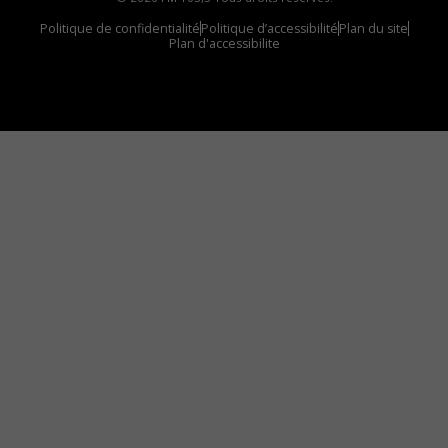
Politique de confidentialité
Politique d’accessibilité
Plan du site
Plan d'accessibilite
Comment installer notre vignette sur votre
appareil mobile