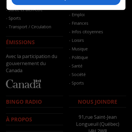
- Faits divers
- Bien-être
- Santé et bien-être
- Emploi
- Sports
- Finances
- Transport / Circulation
- Infos citoyennes
- Loisirs
ÉMISSIONS
- Musique
Avec la participation du
- Politique
gouvernement du
- Santé
Canada
- Société
- Sports
BINGO RADIO
NOUS JOINDRE
91,rue Saint-Jean
À PROPOS
Longueuil (Québec)
J4H 2W8