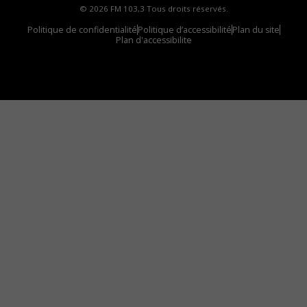
© 2026 FM 103,3 Tous droits réservés.
Politique de confidentialité
Politique d’accessibilité
Plan du site
Plan d'accessibilite
Comment installer notre vignette sur votre
appareil mobile