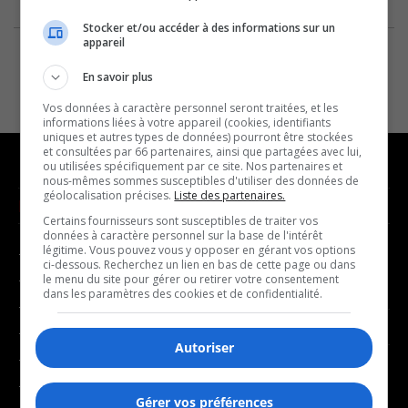
Stocker et/ou accéder à des informations sur un
appareil
En savoir plus
Vos données à caractère personnel seront traitées, et les
informations liées à votre appareil (cookies, identifiants
uniques et autres types de données) pourront être stockées
et consultées par 66 partenaires, ainsi que partagées avec lui,
ou utilisées spécifiquement par ce site. Nos partenaires et
nous-mêmes sommes susceptibles d'utiliser des données de
géolocalisation précises.
Liste des partenaires.
NOUVELLES
MUSIQUE
Certains fournisseurs sont susceptibles de traiter vos
données à caractère personnel sur la base de l'intérêt
légitime. Vous pouvez vous y opposer en gérant vos options
- Affaires municipales
- Décompte franco
ci-dessous. Recherchez un lien en bas de cette page ou dans
- Communauté / Social
- Joué récemment
le menu du site pour gérer ou retirer votre consentement
dans les paramètres des cookies et de confidentialité.
- Culture
BALADOS
- Économie
Autoriser
- Éducation
- Affaires
- Environnement
- Art de vivre
Gérer vos préférences