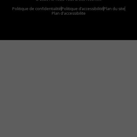
Politique de confidentialité
Politique d’accessibilité
Plan du site
Plan d'accessibilite
Comment installer notre vignette sur votre
appareil mobile