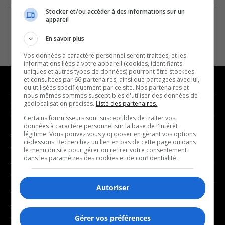
Stocker et/ou accéder à des informations sur un
appareil
En savoir plus
Vos données à caractère personnel seront traitées, et les
informations liées à votre appareil (cookies, identifiants
uniques et autres types de données) pourront être stockées
et consultées par 66 partenaires, ainsi que partagées avec lui,
ou utilisées spécifiquement par ce site. Nos partenaires et
nous-mêmes sommes susceptibles d'utiliser des données de
géolocalisation précises.
Liste des partenaires.
NOUVELLES
MUSIQUE
Certains fournisseurs sont susceptibles de traiter vos
données à caractère personnel sur la base de l'intérêt
- Affaires municipales
- Décompte franco
légitime. Vous pouvez vous y opposer en gérant vos options
ci-dessous. Recherchez un lien en bas de cette page ou dans
- Communauté / Social
- Joué récemment
le menu du site pour gérer ou retirer votre consentement
dans les paramètres des cookies et de confidentialité.
- Culture
BALADOS
- Économie
Autoriser
- Éducation
- Affaires
- Environnement
- Art de vivre
Gérer vos préférences
- Faits divers