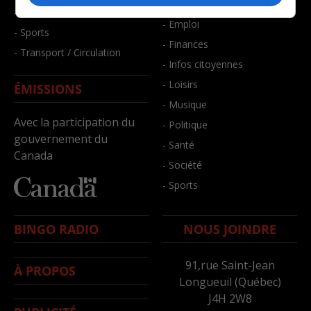
- Bien-être
- Santé et bien-être
- Emploi
- Sports
- Finances
- Transport / Circulation
- Infos citoyennes
- Loisirs
ÉMISSIONS
- Musique
Avec la participation du
- Politique
gouvernement du
- Santé
Canada
- Société
- Sports
BINGO RADIO
NOUS JOINDRE
91,rue Saint-Jean
À PROPOS
Longueuil (Québec)
J4H 2W8