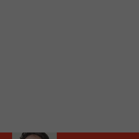
C
Vous avez envie d’écouter le FM 103,3 ou notre nouv
Ajoutez un signet FM 103,3 sur votre écran d’accueil
Voici la procédure ;)
À partir de votre téléphone, allez sur le site inte
Ensuite cliquez sur l’icône situé au bas de votre éc
(celui qui représente un carré incluant une flèche d
Cliquez maintenant sur l’option Ajouter sur l’écran
Faites Enregistrer en haut à droite.
Et voilà! Toutes les infos et l’écoute de votre radio loca
Audio