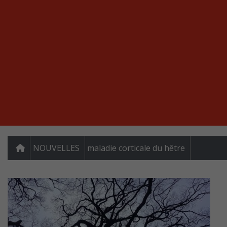
NOUVELLES
maladie corticale du hêtre