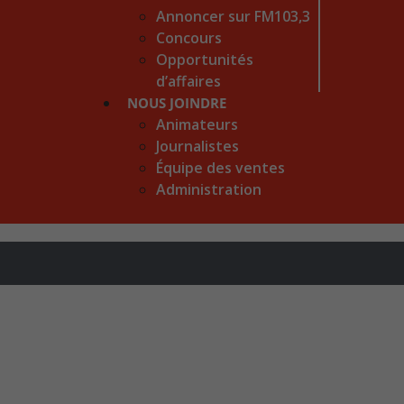
Annoncer sur FM103,3
Concours
Opportunités
d’affaires
NOUS JOINDRE
Animateurs
Journalistes
Équipe des ventes
Administration