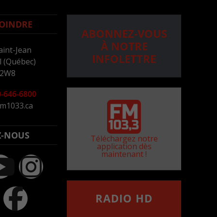
OINDRE
ABONNEZ-VOUS
À NOTRE
aint-Jean
INFOLETTRE
 (Québec)
 2W8
-646-6800
m1033.ca
Z-NOUS
Téléchargez notre
application dès
maintenant !
RADIO HD
••••••••••••••••••
Comment synthoniser la