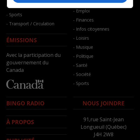
- Bien-être
- Santé et bien-être
- Emploi
- Sports
- Finances
- Transport / Circulation
- Infos citoyennes
- Loisirs
ÉMISSIONS
- Musique
Avec la participation du
- Politique
gouvernement du
- Santé
Canada
- Société
- Sports
BINGO RADIO
NOUS JOINDRE
91,rue Saint-Jean
À PROPOS
Longueuil (Québec)
J4H 2W8