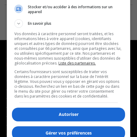
Stocker et/ou accéder à des informations sur un
appareil
En savoir plus
Vos données à caractère personnel seront traitées, et les
informations liées à votre appareil (cookies, identifiants
uniques et autres types de données) pourront être stockées
et consultées par 66 partenaires, ainsi que partagées avec lui,
ou utilisées spécifiquement par ce site. Nos partenaires et
nous-mêmes sommes susceptibles d'utiliser des données de
géolocalisation précises.
Liste des partenaires.
NOUVELLES
MUSIQUE
Certains fournisseurs sont susceptibles de traiter vos
données à caractère personnel sur la base de l'intérêt
- Affaires municipales
- Décompte franco
légitime. Vous pouvez vous y opposer en gérant vos options
ci-dessous. Recherchez un lien en bas de cette page ou dans
- Communauté / Social
- Joué récemment
le menu du site pour gérer ou retirer votre consentement
dans les paramètres des cookies et de confidentialité.
- Culture
BALADOS
- Économie
Autoriser
- Éducation
- Affaires
- Environnement
- Art de vivre
Gérer vos préférences
- Faits divers