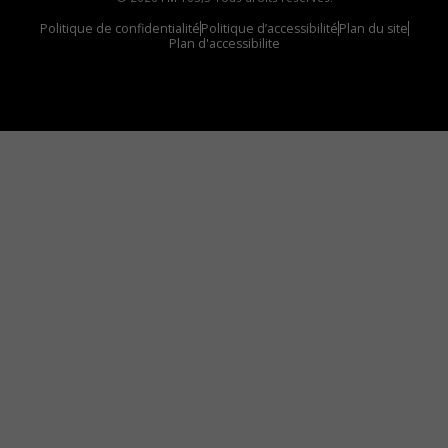
Politique de confidentialité
Politique d’accessibilité
Plan du site
Plan d'accessibilite
Comment installer notre vignette sur votre
appareil mobile