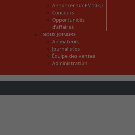
Annoncer sur FM103,3
Concours
Opportunités
d’affaires
NOUS JOINDRE
Animateurs
Journalistes
Équipe des ventes
Administration