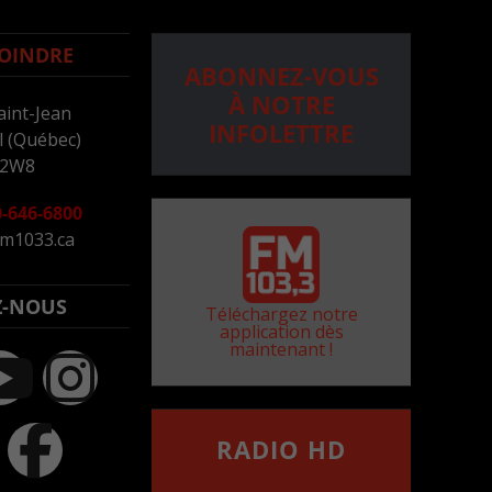
OINDRE
ABONNEZ-VOUS
À NOTRE
aint-Jean
INFOLETTRE
 (Québec)
 2W8
-646-6800
m1033.ca
Z-NOUS
Téléchargez notre
application dès
maintenant !
RADIO HD
••••••••••••••••••
Comment synthoniser la