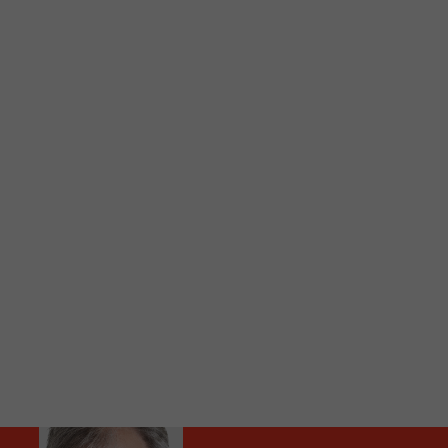
C
Vous avez envie d’écouter le FM 103,3 ou notre nouv
Ajoutez un signet FM 103,3 sur votre écran d’accueil
Voici la procédure ;)
À partir de votre téléphone, allez sur le site inte
Ensuite cliquez sur l’icône situé au bas de votre éc
(celui qui représente un carré incluant une flèche d
Cliquez maintenant sur l’option Ajouter sur l’écran
Faites Enregistrer en haut à droite.
Et voilà! Toutes les infos et l’écoute de votre radio loca
Audio