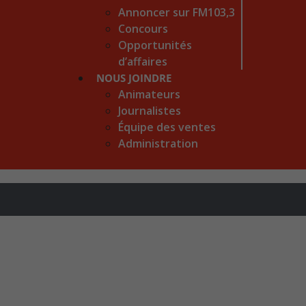
Annoncer sur FM103,3
Concours
Opportunités
d’affaires
NOUS JOINDRE
Animateurs
Journalistes
Équipe des ventes
Administration