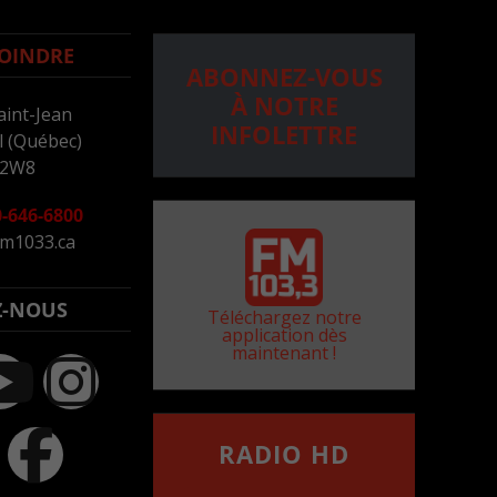
OINDRE
ABONNEZ-VOUS
À NOTRE
aint-Jean
INFOLETTRE
 (Québec)
 2W8
-646-6800
m1033.ca
Z-NOUS
Téléchargez notre
application dès
maintenant !
RADIO HD
••••••••••••••••••
Comment synthoniser la