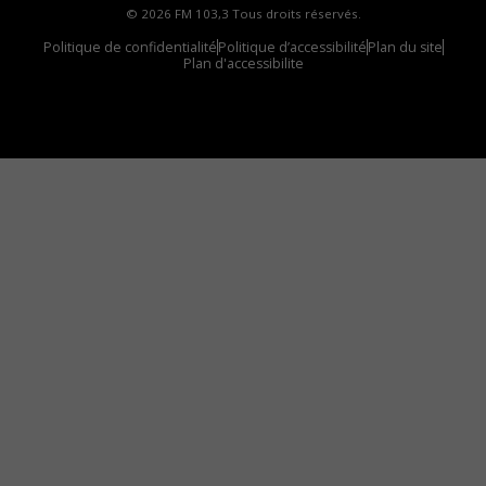
© 2026 FM 103,3 Tous droits réservés.
Politique de confidentialité
Politique d’accessibilité
Plan du site
Plan d'accessibilite
Comment installer notre vignette sur votre
appareil mobile