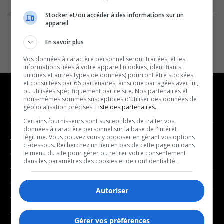
Stocker et/ou accéder à des informations sur un
appareil
En savoir plus
Vos données à caractère personnel seront traitées, et les
informations liées à votre appareil (cookies, identifiants
uniques et autres types de données) pourront être stockées
et consultées par 66 partenaires, ainsi que partagées avec lui,
ou utilisées spécifiquement par ce site. Nos partenaires et
nous-mêmes sommes susceptibles d'utiliser des données de
géolocalisation précises.
Liste des partenaires.
NOUVELLES
MUSIQUE
Certains fournisseurs sont susceptibles de traiter vos
données à caractère personnel sur la base de l'intérêt
légitime. Vous pouvez vous y opposer en gérant vos options
- Affaires municipales
- Décompte franco
ci-dessous. Recherchez un lien en bas de cette page ou dans
- Communauté / Social
- Joué récemment
le menu du site pour gérer ou retirer votre consentement
dans les paramètres des cookies et de confidentialité.
- Culture
BALADOS
- Économie
Autoriser
- Éducation
- Affaires
- Environnement
- Art de vivre
Gérer vos préférences