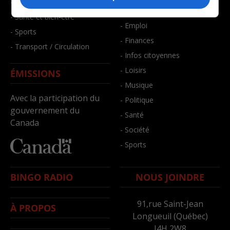
- Faits divers
- Bien-être
- Santé et bien-être
- Emploi
- Sports
- Finances
- Transport / Circulation
- Infos citoyennes
- Loisirs
ÉMISSIONS
- Musique
Avec la participation du
- Politique
gouvernement du
- Santé
Canada
- Société
- Sports
BINGO RADIO
NOUS JOINDRE
91,rue Saint-Jean
À PROPOS
Longueuil (Québec)
J4H 2W8