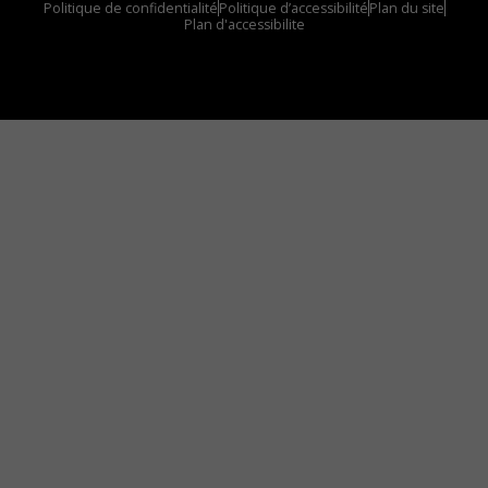
Politique de confidentialité
Politique d’accessibilité
Plan du site
Plan d'accessibilite
Comment installer notre vignette sur votre
appareil mobile
Vous avez envie d’écouter le FM 103,3 ou notre