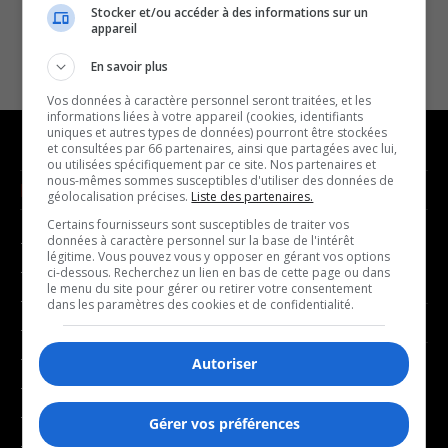
Stocker et/ou accéder à des informations sur un
appareil
En savoir plus
Vos données à caractère personnel seront traitées, et les
informations liées à votre appareil (cookies, identifiants
uniques et autres types de données) pourront être stockées
et consultées par 66 partenaires, ainsi que partagées avec lui,
ou utilisées spécifiquement par ce site. Nos partenaires et
nous-mêmes sommes susceptibles d'utiliser des données de
NOUVELLES
MUSIQUE
géolocalisation précises.
Liste des partenaires.
Certains fournisseurs sont susceptibles de traiter vos
données à caractère personnel sur la base de l'intérêt
- Affaires municipales
- Décompte franco
légitime. Vous pouvez vous y opposer en gérant vos options
- Communauté / Social
- Joué récemment
ci-dessous. Recherchez un lien en bas de cette page ou dans
le menu du site pour gérer ou retirer votre consentement
- Culture
dans les paramètres des cookies et de confidentialité.
BALADOS
- Économie
- Éducation
Autoriser
- Affaires
- Environnement
- Art de vivre
- Faits divers
Gérer vos préférences
- Bien-être
- Santé et bien-être