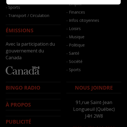
- Emploi
- Sports
- Finances
- Transport / Circulation
- Infos citoyennes
- Loisirs
ÉMISSIONS
- Musique
Avec la participation du
- Politique
gouvernement du
- Santé
Canada
- Société
- Sports
BINGO RADIO
NOUS JOINDRE
91,rue Saint-Jean
À PROPOS
Longueuil (Québec)
J4H 2W8
PUBLICITÉ