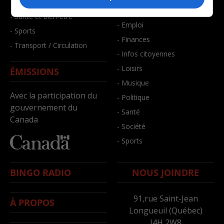
- Faits divers
- Bien-être
- Santé et bien-être
- Emploi
- Sports
- Finances
- Transport / Circulation
- Infos citoyennes
- Loisirs
ÉMISSIONS
- Musique
Avec la participation du
- Politique
gouvernement du
- Santé
Canada
- Société
- Sports
BINGO RADIO
NOUS JOINDRE
91,rue Saint-Jean
À PROPOS
Longueuil (Québec)
J4H 2W8