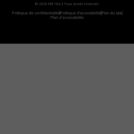
© 2026 FM 103,3 Tous droits réservés.
Politique de confidentialité
Politique d’accessibilité
Plan du site
Plan d'accessibilite
Comment installer notre vignette sur votre
appareil mobile