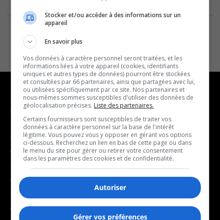
Stocker et/ou accéder à des informations sur un
appareil
En savoir plus
Vos données à caractère personnel seront traitées, et les
informations liées à votre appareil (cookies, identifiants
uniques et autres types de données) pourront être stockées
et consultées par 66 partenaires, ainsi que partagées avec lui,
ou utilisées spécifiquement par ce site. Nos partenaires et
nous-mêmes sommes susceptibles d'utiliser des données de
géolocalisation précises.
Liste des partenaires.
NOUVELLES
MUSIQUE
Certains fournisseurs sont susceptibles de traiter vos
données à caractère personnel sur la base de l'intérêt
légitime. Vous pouvez vous y opposer en gérant vos options
- Affaires municipales
- Décompte franco
ci-dessous. Recherchez un lien en bas de cette page ou dans
- Communauté / Social
- Joué récemment
le menu du site pour gérer ou retirer votre consentement
dans les paramètres des cookies et de confidentialité.
- Culture
BALADOS
- Économie
Autoriser
- Éducation
- Affaires
- Environnement
- Art de vivre
Gérer vos préférences