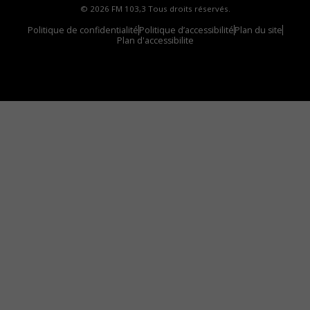
© 2026 FM 103,3 Tous droits réservés.
Politique de confidentialité
Politique d’accessibilité
Plan du site
Plan d'accessibilite
Comment installer notre vignette sur votre
appareil mobile