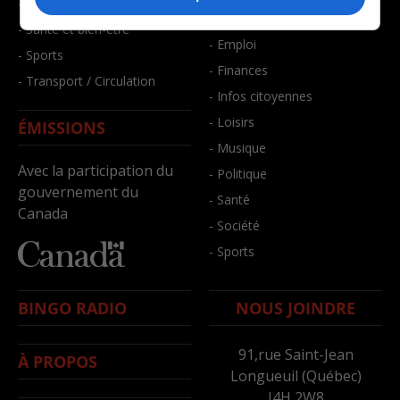
- Faits divers
- Bien-être
- Santé et bien-être
- Emploi
- Sports
- Finances
- Transport / Circulation
- Infos citoyennes
- Loisirs
ÉMISSIONS
- Musique
Avec la participation du
- Politique
gouvernement du
- Santé
Canada
- Société
- Sports
BINGO RADIO
NOUS JOINDRE
91,rue Saint-Jean
À PROPOS
Longueuil (Québec)
J4H 2W8