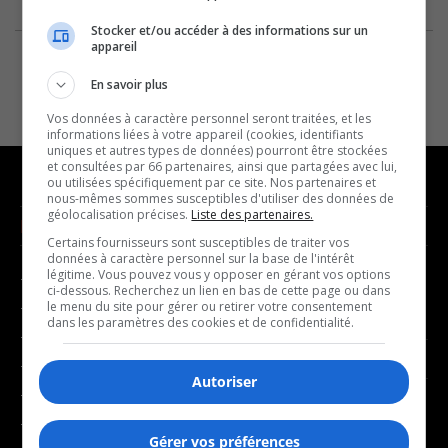
Stocker et/ou accéder à des informations sur un
appareil
En savoir plus
Vos données à caractère personnel seront traitées, et les
informations liées à votre appareil (cookies, identifiants
uniques et autres types de données) pourront être stockées
et consultées par 66 partenaires, ainsi que partagées avec lui,
ou utilisées spécifiquement par ce site. Nos partenaires et
nous-mêmes sommes susceptibles d'utiliser des données de
géolocalisation précises.
Liste des partenaires.
NOUVELLES
MUSIQUE
Certains fournisseurs sont susceptibles de traiter vos
données à caractère personnel sur la base de l'intérêt
légitime. Vous pouvez vous y opposer en gérant vos options
- Affaires municipales
- Décompte franco
ci-dessous. Recherchez un lien en bas de cette page ou dans
- Communauté / Social
- Joué récemment
le menu du site pour gérer ou retirer votre consentement
dans les paramètres des cookies et de confidentialité.
- Culture
BALADOS
- Économie
Autoriser
- Éducation
- Affaires
- Environnement
- Art de vivre
Gérer vos préférences