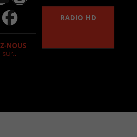
RADIO HD
••••••••••••••••••
Comment synthoniser la
fréquence HD dans
votre voiture
Z-NOUS
 sur..