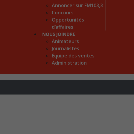
Annoncer sur FM103,3
Concours
Opportunités
d’affaires
NOUS JOINDRE
Animateurs
Journalistes
Équipe des ventes
Administration