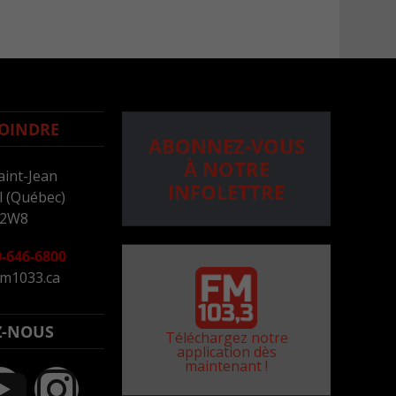
OINDRE
ABONNEZ-VOUS
À NOTRE
aint-Jean
INFOLETTRE
 (Québec)
 2W8
-646-6800
m1033.ca
Z-NOUS
Téléchargez notre
application dès
maintenant !