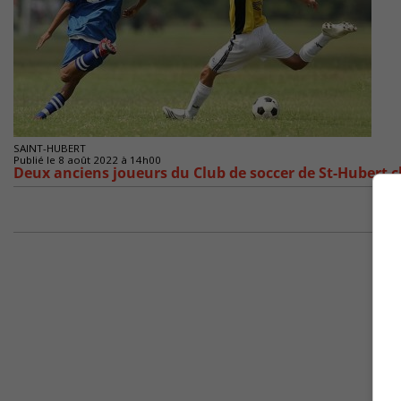
SAINT-HUBERT
Publié le 8 août 2022 à 14h00
Deux anciens joueurs du Club de soccer de St-Hubert c