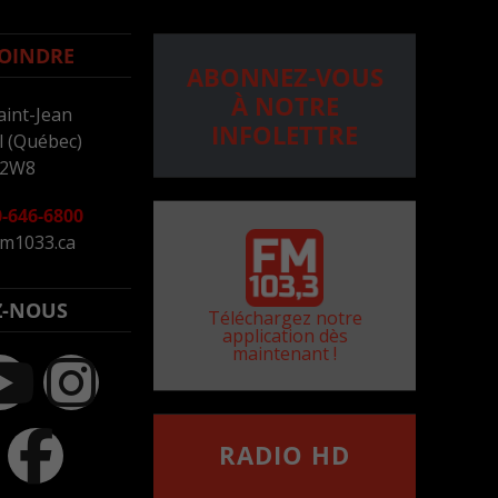
OINDRE
ABONNEZ-VOUS
À NOTRE
aint-Jean
INFOLETTRE
 (Québec)
 2W8
-646-6800
m1033.ca
Z-NOUS
Téléchargez notre
application dès
maintenant !
RADIO HD
••••••••••••••••••
Comment synthoniser la