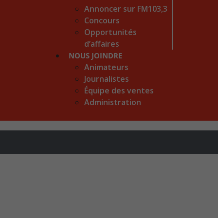
Annoncer sur FM103,3
Concours
Opportunités
d’affaires
NOUS JOINDRE
Animateurs
Journalistes
Équipe des ventes
Administration