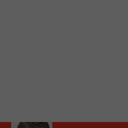
C
Vous avez envie d’écouter le FM 103,3 ou notre nouv
Ajoutez un signet FM 103,3 sur votre écran d’accueil
Voici la procédure ;)
À partir de votre téléphone, allez sur le site inte
Ensuite cliquez sur l’icône situé au bas de votre éc
(celui qui représente un carré incluant une flèche d
Cliquez maintenant sur l’option Ajouter sur l’écran
Faites Enregistrer en haut à droite.
Et voilà! Toutes les infos et l’écoute de votre radio loca
Audio