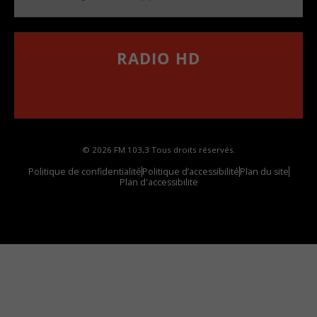
RADIO HD
••••••••••••••••••
Comment synthoniser la fréquence HD dans
votre voiture
© 2026 FM 103,3 Tous droits réservés.
Politique de confidentialité
Politique d’accessibilité
Plan du site
Plan d'accessibilite