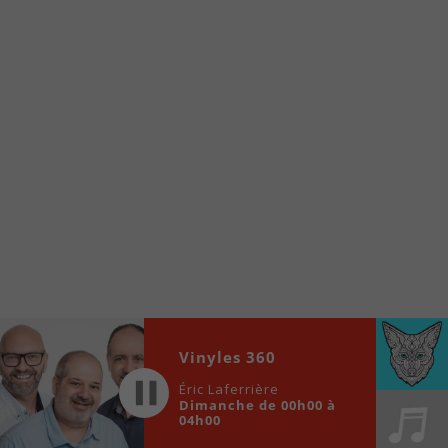
internet de la Radio allumée au
www.fm1033.ca
Ensuite cliquez sur l’icône situé au bas de
votre écran
(celui qui représente un carré incluant une
flèche dirigé vers le haut)
Cliquez maintenant sur l’option Ajouter sur
l’écran d’accueil et vous verrez apparaître le
logo du FM 103,3
Faites Enregistrer en haut à droite.
Et voilà! Toutes les infos et l’écoute de votre radio
locale vous sont maintenant accessibles en un clic!
Audio
00:00
00:00
Vinyles 360
Player
Éric Laferrière
Dimanche de 00h00 à
04h00