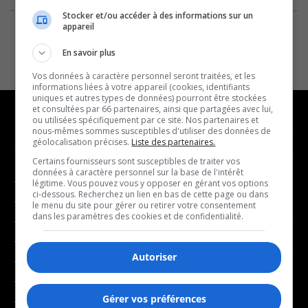
Stocker et/ou accéder à des informations sur un
appareil
En savoir plus
Vos données à caractère personnel seront traitées, et les
informations liées à votre appareil (cookies, identifiants
uniques et autres types de données) pourront être stockées
et consultées par 66 partenaires, ainsi que partagées avec lui,
ou utilisées spécifiquement par ce site. Nos partenaires et
nous-mêmes sommes susceptibles d'utiliser des données de
géolocalisation précises.
Liste des partenaires.
NOUVELLES
MUSIQUE
Certains fournisseurs sont susceptibles de traiter vos
données à caractère personnel sur la base de l'intérêt
- Affaires municipales
- Décompte franco
légitime. Vous pouvez vous y opposer en gérant vos options
ci-dessous. Recherchez un lien en bas de cette page ou dans
- Communauté / Social
- Joué récemment
le menu du site pour gérer ou retirer votre consentement
dans les paramètres des cookies et de confidentialité.
- Culture
BALADOS
- Économie
Autoriser
- Éducation
- Affaires
- Environnement
- Art de vivre
Gérer vos préférences
- Faits divers