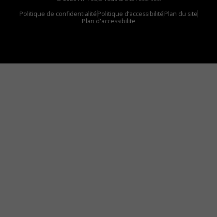
Politique de confidentialité
Politique d’accessibilité
Plan du site
Plan d'accessibilite
Comment installer notre vignette sur votre
appareil mobile