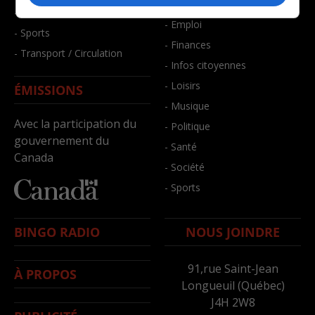
- Bien-être
- Santé et bien-être
- Emploi
- Sports
- Finances
- Transport / Circulation
- Infos citoyennes
- Loisirs
ÉMISSIONS
- Musique
Avec la participation du
- Politique
gouvernement du
- Santé
Canada
- Société
- Sports
BINGO RADIO
NOUS JOINDRE
91,rue Saint-Jean
À PROPOS
Longueuil (Québec)
J4H 2W8