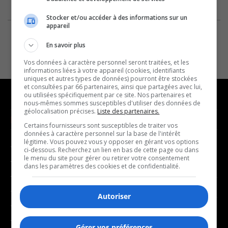
Stocker et/ou accéder à des informations sur un
appareil
En savoir plus
Vos données à caractère personnel seront traitées, et les
informations liées à votre appareil (cookies, identifiants
uniques et autres types de données) pourront être stockées
et consultées par 66 partenaires, ainsi que partagées avec lui,
ou utilisées spécifiquement par ce site. Nos partenaires et
nous-mêmes sommes susceptibles d'utiliser des données de
géolocalisation précises.
Liste des partenaires.
NOUVELLES
MUSIQUE
Certains fournisseurs sont susceptibles de traiter vos
données à caractère personnel sur la base de l'intérêt
légitime. Vous pouvez vous y opposer en gérant vos options
- Affaires municipales
- Décompte franco
ci-dessous. Recherchez un lien en bas de cette page ou dans
le menu du site pour gérer ou retirer votre consentement
- Communauté / Social
- Joué récemment
dans les paramètres des cookies et de confidentialité.
- Culture
BALADOS
- Économie
Autoriser
- Éducation
- Affaires
- Environnement
Gérer vos préférences