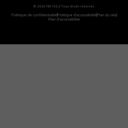
© 2026 FM 103,3 Tous droits réservés.
Politique de confidentialité
Politique d’accessibilité
Plan du site
Plan d'accessibilite
Comment installer notre vignette sur votre
appareil mobile