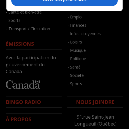
- Art de vivre
- Faits divers
- Bien-être
- Santé et bien-être
- Emploi
- Sports
- Finances
- Transport / Circulation
- Infos citoyennes
- Loisirs
ÉMISSIONS
- Musique
Avec la participation du
- Politique
gouvernement du
- Santé
Canada
- Société
- Sports
BINGO RADIO
NOUS JOINDRE
91,rue Saint-Jean
À PROPOS
Longueuil (Québec)