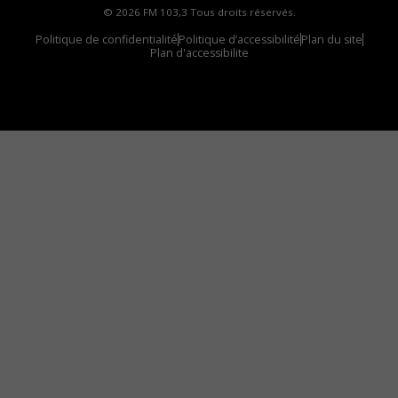
© 2026 FM 103,3 Tous droits réservés.
Politique de confidentialité
Politique d’accessibilité
Plan du site
Plan d'accessibilite
Comment installer notre vignette sur votre
appareil mobile