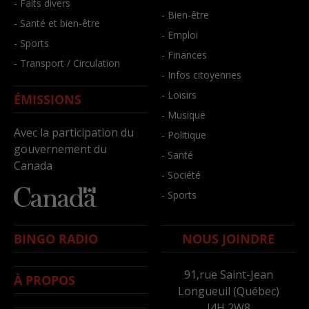
- Faits divers
- Bien-être
- Santé et bien-être
- Emploi
- Sports
- Finances
- Transport / Circulation
- Infos citoyennes
- Loisirs
ÉMISSIONS
- Musique
Avec la participation du
- Politique
gouvernement du
- Santé
Canada
- Société
- Sports
BINGO RADIO
NOUS JOINDRE
91,rue Saint-Jean
À PROPOS
Longueuil (Québec)
J4H 2W8