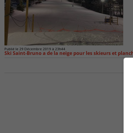
Publié le 29 Décembre 2019 à 23h44
Ski Saint-Bruno a de la neige pour les skieurs et planc