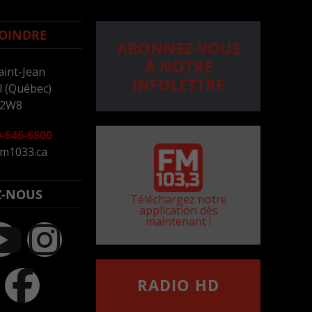
OINDRE
ABONNEZ-VOUS
À NOTRE
aint-Jean
INFOLETTRE
 (Québec)
 2W8
-646-6800
m1033.ca
Z-NOUS
Téléchargez notre
application dès
maintenant !
RADIO HD
••••••••••••••••••
Comment synthoniser la