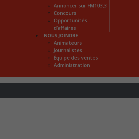
Annoncer sur FM103,3
Concours
Opportunités
d’affaires
NOUS JOINDRE
Animateurs
Journalistes
Équipe des ventes
Administration