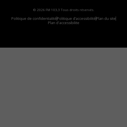
© 2026 FM 103,3 Tous droits réservés.
Politique de confidentialité
Politique d’accessibilité
Plan du site
Plan d'accessibilite
Comment installer notre vignette sur votre
appareil mobile