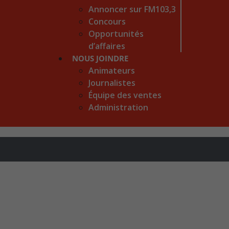
Annoncer sur FM103,3
Concours
Opportunités
d’affaires
NOUS JOINDRE
Animateurs
Journalistes
Équipe des ventes
Administration