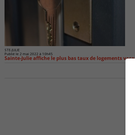
STE-JULIE
Publié le 2 mai 2022 à 10h45
Sainte-Julie affiche le plus bas taux de logements va