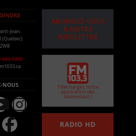
OINDRE
ABONNEZ-VOUS
À NOTRE
aint-Jean
INFOLETTRE
 (Québec)
 2W8
-646-6800
m1033.ca
Z-NOUS
Téléchargez notre
application dès
maintenant !
RADIO HD
••••••••••••••••••
Comment synthoniser la