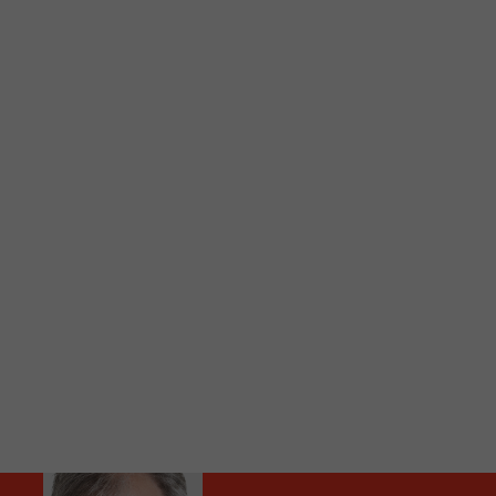
C
Vous avez envie d’écouter le FM 103,3 ou notre nouv
Ajoutez un signet FM 103,3 sur votre écran d’accueil
Voici la procédure ;)
À partir de votre téléphone, allez sur le site inte
Ensuite cliquez sur l’icône situé au bas de votre éc
(celui qui représente un carré incluant une flèche d
Cliquez maintenant sur l’option Ajouter sur l’écran
Faites Enregistrer en haut à droite.
Et voilà! Toutes les infos et l’écoute de votre radio loca
Audio