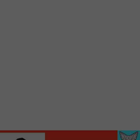
Voici la procédure ;)
À partir de votre téléphone, allez sur le site
internet de la Radio allumée au
www.fm1033.ca
Ensuite cliquez sur l’icône situé au bas de
votre écran
(celui qui représente un carré incluant une
flèche dirigé vers le haut)
Cliquez maintenant sur l’option Ajouter sur
l’écran d’accueil et vous verrez apparaître le
logo du FM 103,3
Faites Enregistrer en haut à droite.
Et voilà! Toutes les infos et l’écoute de votre radio
locale vous sont maintenant accessibles en un clic!
Audio
00:00
00:00