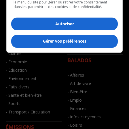
le menu du site pour gérer ou retirer votre consentement
dans les paramètres des cookies et de confidentialité.
NOUVELLES
MUSIQUE
Autoriser
- Affaires municipales
- Décompte franco
Gérer vos préférences
- Communauté / Social
- Joué récemment
- Culture
BALADOS
- Économie
- Éducation
- Affaires
- Environnement
- Art de vivre
- Faits divers
- Bien-être
- Santé et bien-être
- Emploi
- Sports
- Finances
- Transport / Circulation
- Infos citoyennes
- Loisirs
ÉMISSIONS