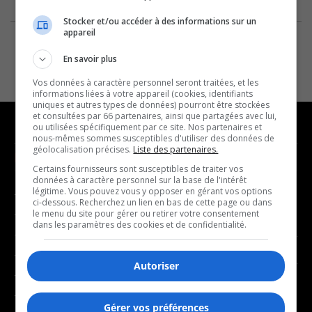
Stocker et/ou accéder à des informations sur un
appareil
En savoir plus
Vos données à caractère personnel seront traitées, et les
informations liées à votre appareil (cookies, identifiants
uniques et autres types de données) pourront être stockées
et consultées par 66 partenaires, ainsi que partagées avec lui,
ou utilisées spécifiquement par ce site. Nos partenaires et
nous-mêmes sommes susceptibles d'utiliser des données de
géolocalisation précises.
Liste des partenaires.
NOUVELLES
MUSIQUE
Certains fournisseurs sont susceptibles de traiter vos
données à caractère personnel sur la base de l'intérêt
légitime. Vous pouvez vous y opposer en gérant vos options
- Affaires municipales
- Décompte franco
ci-dessous. Recherchez un lien en bas de cette page ou dans
- Communauté / Social
- Joué récemment
le menu du site pour gérer ou retirer votre consentement
dans les paramètres des cookies et de confidentialité.
- Culture
BALADOS
- Économie
Autoriser
- Éducation
- Affaires
- Environnement
- Art de vivre
Gérer vos préférences