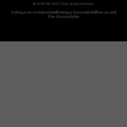
© 2026 FM 103,3 Tous droits réservés.
Politique de confidentialité
Politique d’accessibilité
Plan du site
Plan d'accessibilite
Comment installer notre vignette sur votre
appareil mobile