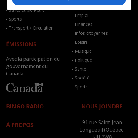
- Faits divers
- Bien-être
- Santé et bien-être
- Emploi
- Sports
- Finances
- Transport / Circulation
- Infos citoyennes
- Loisirs
ÉMISSIONS
- Musique
Avec la participation du
- Politique
gouvernement du
- Santé
Canada
- Société
- Sports
BINGO RADIO
NOUS JOINDRE
91,rue Saint-Jean
À PROPOS
Longueuil (Québec)
J4H 2W8