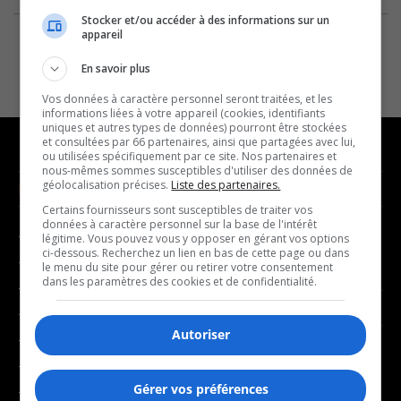
Stocker et/ou accéder à des informations sur un
appareil
En savoir plus
Vos données à caractère personnel seront traitées, et les
informations liées à votre appareil (cookies, identifiants
uniques et autres types de données) pourront être stockées
et consultées par 66 partenaires, ainsi que partagées avec lui,
ou utilisées spécifiquement par ce site. Nos partenaires et
nous-mêmes sommes susceptibles d'utiliser des données de
géolocalisation précises.
Liste des partenaires.
NOUVELLES
MUSIQUE
Certains fournisseurs sont susceptibles de traiter vos
données à caractère personnel sur la base de l'intérêt
- Affaires municipales
- Décompte franco
légitime. Vous pouvez vous y opposer en gérant vos options
ci-dessous. Recherchez un lien en bas de cette page ou dans
- Communauté / Social
- Joué récemment
le menu du site pour gérer ou retirer votre consentement
dans les paramètres des cookies et de confidentialité.
- Culture
BALADOS
- Économie
Autoriser
- Éducation
- Affaires
- Environnement
- Art de vivre
Gérer vos préférences
- Faits divers