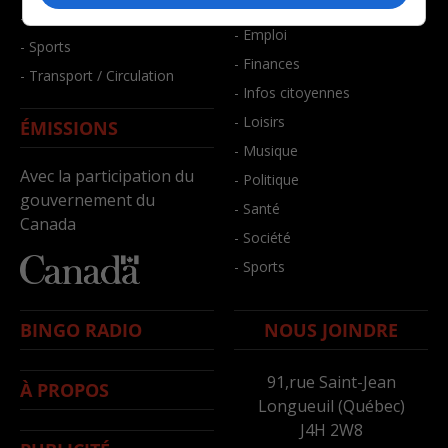
- Bien-être
- Santé et bien-être
- Emploi
- Sports
- Finances
- Transport / Circulation
- Infos citoyennes
- Loisirs
ÉMISSIONS
- Musique
Avec la participation du
- Politique
gouvernement du
- Santé
Canada
- Société
- Sports
BINGO RADIO
NOUS JOINDRE
91,rue Saint-Jean
À PROPOS
Longueuil (Québec)
J4H 2W8