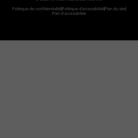
Politique de confidentialité
Politique d’accessibilité
Plan du site
Plan d'accessibilite
Comment installer notre vignette sur votre
appareil mobile