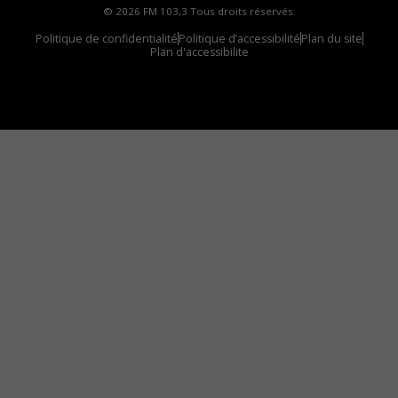
© 2026 FM 103,3 Tous droits réservés.
Politique de confidentialité
Politique d’accessibilité
Plan du site
Plan d'accessibilite
Comment installer notre vignette sur votre
appareil mobile