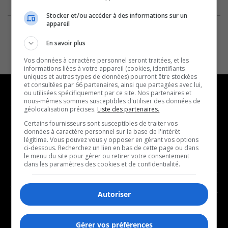
Stocker et/ou accéder à des informations sur un
appareil
En savoir plus
Vos données à caractère personnel seront traitées, et les
informations liées à votre appareil (cookies, identifiants
uniques et autres types de données) pourront être stockées
et consultées par 66 partenaires, ainsi que partagées avec lui,
ou utilisées spécifiquement par ce site. Nos partenaires et
nous-mêmes sommes susceptibles d'utiliser des données de
géolocalisation précises.
Liste des partenaires.
NOUVELLES
MUSIQUE
Certains fournisseurs sont susceptibles de traiter vos
données à caractère personnel sur la base de l'intérêt
légitime. Vous pouvez vous y opposer en gérant vos options
- Affaires municipales
- Décompte franco
ci-dessous. Recherchez un lien en bas de cette page ou dans
- Communauté / Social
- Joué récemment
le menu du site pour gérer ou retirer votre consentement
dans les paramètres des cookies et de confidentialité.
- Culture
BALADOS
- Économie
Autoriser
- Éducation
- Affaires
- Environnement
- Art de vivre
Gérer vos préférences