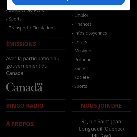
- Faits divers
- Bien-être
- Santé et bien-être
- Emploi
- Sports
- Finances
- Transport / Circulation
- Infos citoyennes
- Loisirs
ÉMISSIONS
- Musique
Avec la participation du
- Politique
gouvernement du
- Santé
Canada
- Société
- Sports
BINGO RADIO
NOUS JOINDRE
91,rue Saint-Jean
À PROPOS
Longueuil (Québec)
J4H 2W8