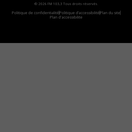
© 2026 FM 103,3 Tous droits réservés.
Politique de confidentialité
Politique d’accessibilité
Plan du site
Plan d'accessibilite
Comment installer notre vignette sur votre
appareil mobile