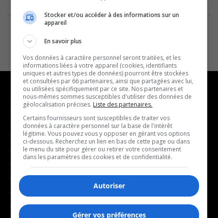
Stocker et/ou accéder à des informations sur un
appareil
En savoir plus
Vos données à caractère personnel seront traitées, et les
informations liées à votre appareil (cookies, identifiants
uniques et autres types de données) pourront être stockées
et consultées par 66 partenaires, ainsi que partagées avec lui,
ou utilisées spécifiquement par ce site. Nos partenaires et
nous-mêmes sommes susceptibles d'utiliser des données de
géolocalisation précises.
Liste des partenaires.
NOUVELLES
MUSIQUE
Certains fournisseurs sont susceptibles de traiter vos
données à caractère personnel sur la base de l'intérêt
légitime. Vous pouvez vous y opposer en gérant vos options
- Affaires municipales
- Décompte franco
ci-dessous. Recherchez un lien en bas de cette page ou dans
- Communauté / Social
- Joué récemment
le menu du site pour gérer ou retirer votre consentement
dans les paramètres des cookies et de confidentialité.
- Culture
BALADOS
- Économie
Autoriser
- Éducation
- Affaires
- Environnement
- Art de vivre
Gérer vos préférences