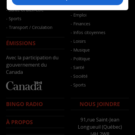
- Faits divers
- Bien-être
- Santé et bien-être
- Emploi
- Sports
- Finances
- Transport / Circulation
- Infos citoyennes
- Loisirs
ÉMISSIONS
- Musique
Avec la participation du
- Politique
gouvernement du
- Santé
Canada
- Société
- Sports
BINGO RADIO
NOUS JOINDRE
91,rue Saint-Jean
À PROPOS
Longueuil (Québec)
J4H 2W8