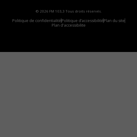
© 2026 FM 103,3 Tous droits réservés.
Politique de confidentialité
Politique d’accessibilité
Plan du site
Plan d'accessibilite
Comment installer notre vignette sur votre
appareil mobile