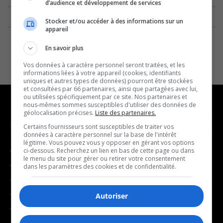
d’audience et développement de services
Stocker et/ou accéder à des informations sur un
appareil
En savoir plus
Vos données à caractère personnel seront traitées, et les
informations liées à votre appareil (cookies, identifiants
uniques et autres types de données) pourront être stockées
et consultées par 66 partenaires, ainsi que partagées avec lui,
ou utilisées spécifiquement par ce site. Nos partenaires et
nous-mêmes sommes susceptibles d'utiliser des données de
géolocalisation précises.
Liste des partenaires.
NOUVELLES
MUSIQUE
Certains fournisseurs sont susceptibles de traiter vos
données à caractère personnel sur la base de l'intérêt
légitime. Vous pouvez vous y opposer en gérant vos options
- Affaires municipales
- Décompte franco
ci-dessous. Recherchez un lien en bas de cette page ou dans
le menu du site pour gérer ou retirer votre consentement
- Communauté / Social
- Joué récemment
dans les paramètres des cookies et de confidentialité.
- Culture
BALADOS
- Économie
Autoriser
- Éducation
- Affaires
- Environnement