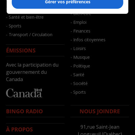
Gérer vos préférences
- Art de vivre
- Faits divers
- Bien-être
- Santé et bien-être
- Emploi
- Sports
- Finances
- Transport / Circulation
- Infos citoyennes
- Loisirs
ÉMISSIONS
- Musique
Avec la participation du
- Politique
gouvernement du
- Santé
Canada
- Société
- Sports
BINGO RADIO
NOUS JOINDRE
91,rue Saint-Jean
À PROPOS
Longueuil (Québec)