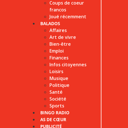
Coups de coeur
francos
Joué récemment
BALADOS
Affaires
Art de vivre
Bien-être
Emploi
Finances
Infos citoyennes
Loisirs
Musique
Politique
Santé
Société
Sports
BINGO RADIO
AS DE CŒUR
PUBLICITÉ