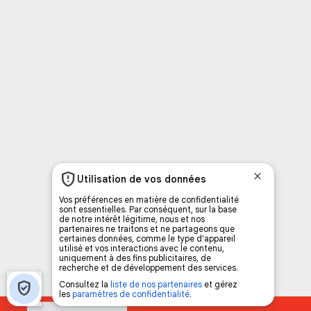
C
Vous avez envie d’écouter le FM 103,3 ou notre nouv
Ajoutez un signet FM 103,3 sur votre écran d’accueil
Voici la procédure ;)
À partir de votre téléphone, allez sur le site inte
Ensuite cliquez sur l’icône situé au bas de votre éc
(celui qui représente un carré incluant une flèche d
Cliquez maintenant sur l’option Ajouter sur l’écran
Faites Enregistrer en haut à droite.
Et voilà! Toutes les infos et l’écoute de votre radio loca
Audio