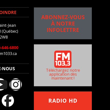
OINDRE
ABONNEZ-VOUS
À NOTRE
aint-Jean
INFOLETTRE
 (Québec)
 2W8
-646-6800
m1033.ca
Z-NOUS
Téléchargez notre
application dès
maintenant !
RADIO HD
••••••••••••••••••
Comment synthoniser la