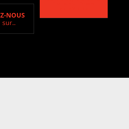
fréquence HD dans
votre voiture
Z-NOUS
 sur..