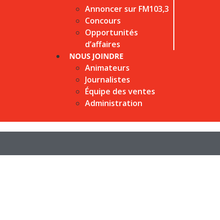
Annoncer sur FM103,3
Concours
Opportunités
d’affaires
NOUS JOINDRE
Animateurs
Journalistes
Équipe des ventes
Administration