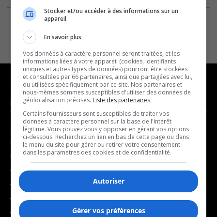
Stocker et/ou accéder à des informations sur un
appareil
En savoir plus
Vos données à caractère personnel seront traitées, et les
informations liées à votre appareil (cookies, identifiants
uniques et autres types de données) pourront être stockées
et consultées par 66 partenaires, ainsi que partagées avec lui,
ou utilisées spécifiquement par ce site. Nos partenaires et
nous-mêmes sommes susceptibles d'utiliser des données de
géolocalisation précises.
Liste des partenaires.
NOUVELLES
MUSIQUE
Certains fournisseurs sont susceptibles de traiter vos
données à caractère personnel sur la base de l'intérêt
- Affaires municipales
- Décompte franco
légitime. Vous pouvez vous y opposer en gérant vos options
ci-dessous. Recherchez un lien en bas de cette page ou dans
- Communauté / Social
- Joué récemment
le menu du site pour gérer ou retirer votre consentement
dans les paramètres des cookies et de confidentialité.
- Culture
BALADOS
- Économie
Autoriser
- Éducation
- Affaires
- Environnement
- Art de vivre
Gérer vos préférences
- Faits divers