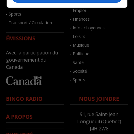
- Bien-être
- Santé et bien-être
- Emploi
- Sports
- Finances
- Transport / Circulation
- Infos citoyennes
- Loisirs
ÉMISSIONS
- Musique
Avec la participation du
- Politique
gouvernement du
- Santé
Canada
- Société
- Sports
BINGO RADIO
NOUS JOINDRE
91,rue Saint-Jean
À PROPOS
Longueuil (Québec)
J4H 2W8