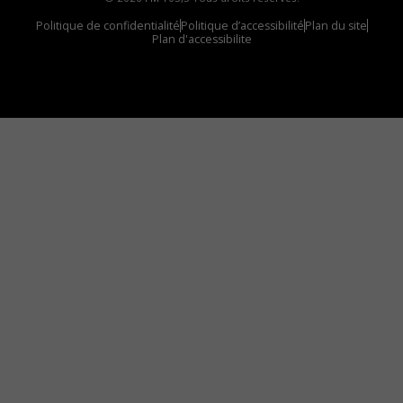
Politique de confidentialité
Politique d’accessibilité
Plan du site
Plan d'accessibilite
Comment installer notre vignette sur votre
appareil mobile