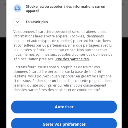
Stocker et/ou accéder à des informations sur un
appareil
En savoir plus
Vos données à caractère personnel seront traitées, et les
informations liées à votre appareil (cookies, identifiants
uniques et autres types de données) pourront être stockées
et consultées par 66 partenaires, ainsi que partagées avec lui,
ou utilisées spécifiquement par ce site. Nos partenaires et
nous-mêmes sommes susceptibles d'utiliser des données de
géolocalisation précises.
Liste des partenaires.
NOUVELLES
MUSIQUE
Certains fournisseurs sont susceptibles de traiter vos
données à caractère personnel sur la base de l'intérêt
- Affaires municipales
- Décompte franco
légitime. Vous pouvez vous y opposer en gérant vos options
ci-dessous. Recherchez un lien en bas de cette page ou dans
- Communauté / Social
- Joué récemment
le menu du site pour gérer ou retirer votre consentement
dans les paramètres des cookies et de confidentialité.
- Culture
BALADOS
- Économie
Autoriser
- Éducation
- Affaires
- Environnement
- Art de vivre
Gérer vos préférences
- Faits divers