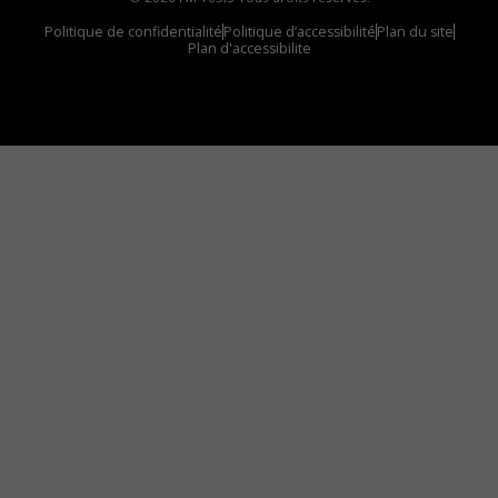
Politique de confidentialité
Politique d’accessibilité
Plan du site
Plan d'accessibilite
Comment installer notre vignette sur votre
appareil mobile