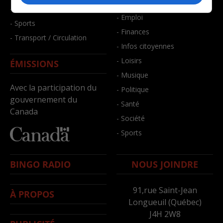
- Bien-être
- Santé et bien-être
- Emploi
- Sports
- Finances
- Transport / Circulation
- Infos citoyennes
- Loisirs
ÉMISSIONS
- Musique
Avec la participation du
- Politique
gouvernement du
- Santé
Canada
- Société
- Sports
BINGO RADIO
NOUS JOINDRE
91,rue Saint-Jean
À PROPOS
Longueuil (Québec)
J4H 2W8