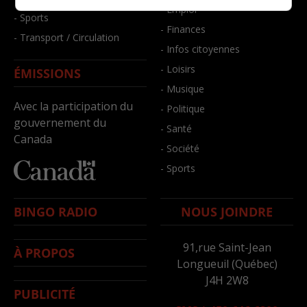
- Emploi
- Sports
- Finances
- Transport / Circulation
- Infos citoyennes
- Loisirs
ÉMISSIONS
- Musique
Avec la participation du
- Politique
gouvernement du
- Santé
Canada
- Société
- Sports
BINGO RADIO
NOUS JOINDRE
91,rue Saint-Jean
À PROPOS
Longueuil (Québec)
J4H 2W8
PUBLICITÉ