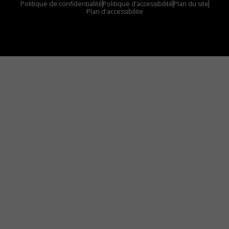
Politique de confidentialité
Politique d’accessibilité
Plan du site
Plan d'accessibilite
Comment installer notre vignette sur votre
appareil mobile
Vous avez envie d’écouter le FM 103,3 ou notre