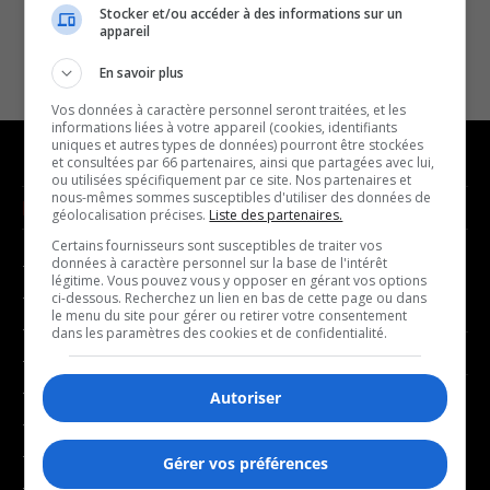
Stocker et/ou accéder à des informations sur un
appareil
En savoir plus
Vos données à caractère personnel seront traitées, et les
informations liées à votre appareil (cookies, identifiants
uniques et autres types de données) pourront être stockées
et consultées par 66 partenaires, ainsi que partagées avec lui,
ou utilisées spécifiquement par ce site. Nos partenaires et
nous-mêmes sommes susceptibles d'utiliser des données de
NOUVELLES
MUSIQUE
géolocalisation précises.
Liste des partenaires.
Certains fournisseurs sont susceptibles de traiter vos
données à caractère personnel sur la base de l'intérêt
- Affaires municipales
- Décompte franco
légitime. Vous pouvez vous y opposer en gérant vos options
- Communauté / Social
- Joué récemment
ci-dessous. Recherchez un lien en bas de cette page ou dans
le menu du site pour gérer ou retirer votre consentement
- Culture
dans les paramètres des cookies et de confidentialité.
BALADOS
- Économie
- Éducation
Autoriser
- Affaires
- Environnement
- Art de vivre
- Faits divers
Gérer vos préférences
- Bien-être
- Santé et bien-être