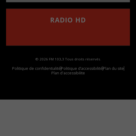
RADIO HD
••••••••••••••••••
Comment synthoniser la fréquence HD dans
votre voiture
© 2026 FM 103,3 Tous droits réservés.
Politique de confidentialité
Politique d’accessibilité
Plan du site
Plan d'accessibilite