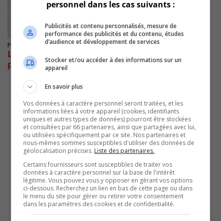
personnel dans les cas suivants :
Publicités et contenu personnalisés, mesure de
performance des publicités et du contenu, études
d’audience et développement de services
Publié le 29 avril 2020 à 15h59
Le conseiller Lemire de Longueuil retire son
Stocker et/ou accéder à des informations sur un
projet Troque ton ticket
appareil
En savoir plus
Vos données à caractère personnel seront traitées, et les
informations liées à votre appareil (cookies, identifiants
uniques et autres types de données) pourront être stockées
et consultées par 66 partenaires, ainsi que partagées avec lui,
ou utilisées spécifiquement par ce site. Nos partenaires et
nous-mêmes sommes susceptibles d'utiliser des données de
géolocalisation précises.
Liste des partenaires.
Certains fournisseurs sont susceptibles de traiter vos
données à caractère personnel sur la base de l'intérêt
légitime. Vous pouvez vous y opposer en gérant vos options
ci-dessous. Recherchez un lien en bas de cette page ou dans
le menu du site pour gérer ou retirer votre consentement
dans les paramètres des cookies et de confidentialité.