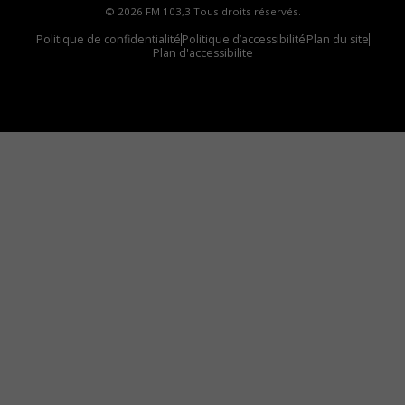
© 2026 FM 103,3 Tous droits réservés.
Politique de confidentialité
Politique d’accessibilité
Plan du site
Plan d'accessibilite
Comment installer notre vignette sur votre
appareil mobile