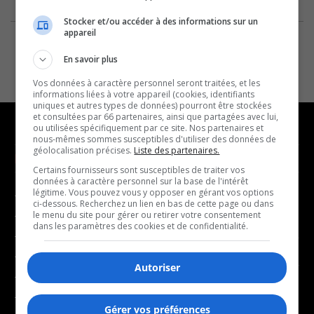
Stocker et/ou accéder à des informations sur un
appareil
En savoir plus
Vos données à caractère personnel seront traitées, et les
informations liées à votre appareil (cookies, identifiants
uniques et autres types de données) pourront être stockées
et consultées par 66 partenaires, ainsi que partagées avec lui,
ou utilisées spécifiquement par ce site. Nos partenaires et
nous-mêmes sommes susceptibles d'utiliser des données de
géolocalisation précises.
Liste des partenaires.
NOUVELLES
MUSIQUE
Certains fournisseurs sont susceptibles de traiter vos
données à caractère personnel sur la base de l'intérêt
légitime. Vous pouvez vous y opposer en gérant vos options
- Affaires municipales
- Décompte franco
ci-dessous. Recherchez un lien en bas de cette page ou dans
- Communauté / Social
- Joué récemment
le menu du site pour gérer ou retirer votre consentement
dans les paramètres des cookies et de confidentialité.
- Culture
BALADOS
- Économie
Autoriser
- Éducation
- Affaires
- Environnement
- Art de vivre
Gérer vos préférences