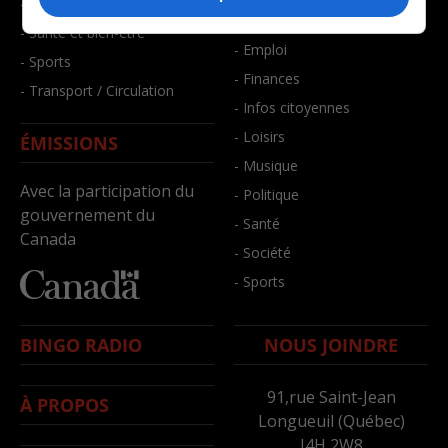
- Faits divers
- Bien-être
- Santé et bien-être
- Emploi
- Sports
- Finances
- Transport / Circulation
- Infos citoyennes
- Loisirs
ÉMISSIONS
- Musique
Avec la participation du
- Politique
gouvernement du
- Santé
Canada
- Société
- Sports
BINGO RADIO
NOUS JOINDRE
91,rue Saint-Jean
À PROPOS
Longueuil (Québec)
J4H 2W8