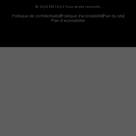
© 2026 FM 103,3 Tous droits réservés.
Politique de confidentialité
Politique d’accessibilité
Plan du site
Plan d'accessibilite
Comment installer notre vignette sur votre
appareil mobile