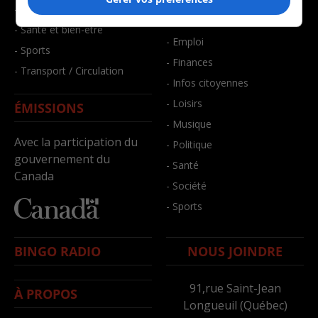
- Art de vivre
- Faits divers
- Bien-être
- Santé et bien-être
- Emploi
- Sports
- Finances
- Transport / Circulation
- Infos citoyennes
- Loisirs
ÉMISSIONS
- Musique
Avec la participation du
- Politique
gouvernement du
- Santé
Canada
- Société
- Sports
BINGO RADIO
NOUS JOINDRE
91,rue Saint-Jean
À PROPOS
Longueuil (Québec)