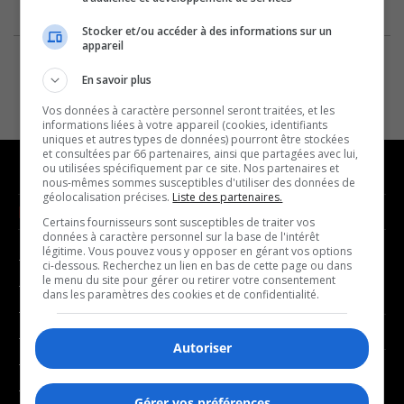
Stocker et/ou accéder à des informations sur un
appareil
En savoir plus
Vos données à caractère personnel seront traitées, et les
informations liées à votre appareil (cookies, identifiants
uniques et autres types de données) pourront être stockées
et consultées par 66 partenaires, ainsi que partagées avec lui,
ou utilisées spécifiquement par ce site. Nos partenaires et
nous-mêmes sommes susceptibles d'utiliser des données de
géolocalisation précises.
Liste des partenaires.
NOUVELLES
MUSIQUE
Certains fournisseurs sont susceptibles de traiter vos
données à caractère personnel sur la base de l'intérêt
légitime. Vous pouvez vous y opposer en gérant vos options
- Affaires municipales
- Décompte franco
ci-dessous. Recherchez un lien en bas de cette page ou dans
le menu du site pour gérer ou retirer votre consentement
- Communauté / Social
- Joué récemment
dans les paramètres des cookies et de confidentialité.
- Culture
BALADOS
- Économie
Autoriser
- Éducation
- Affaires
- Environnement
Gérer vos préférences