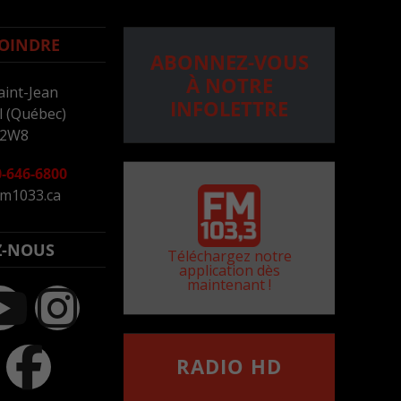
OINDRE
ABONNEZ-VOUS
À NOTRE
aint-Jean
INFOLETTRE
 (Québec)
 2W8
-646-6800
m1033.ca
Z-NOUS
Téléchargez notre
application dès
maintenant !
RADIO HD
••••••••••••••••••
Comment synthoniser la