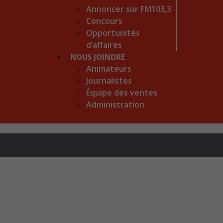
Annoncer sur FM103,3
Concours
Opportunités
d’affaires
NOUS JOINDRE
Animateurs
Journalistes
Équipe des ventes
Administration