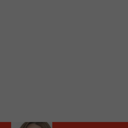
C
Vous avez envie d’écouter le FM 103,3 ou notre nouv
Ajoutez un signet FM 103,3 sur votre écran d’accueil
Voici la procédure ;)
À partir de votre téléphone, allez sur le site inte
Ensuite cliquez sur l’icône situé au bas de votre éc
(celui qui représente un carré incluant une flèche d
Cliquez maintenant sur l’option Ajouter sur l’écran
Faites Enregistrer en haut à droite.
Et voilà! Toutes les infos et l’écoute de votre radio loca
Audio