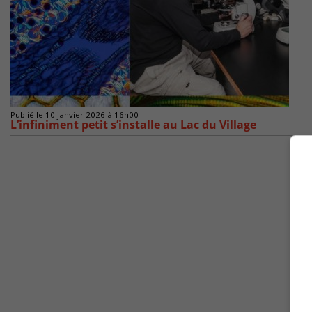
Publié le 10 janvier 2026 à 16h00
L’infiniment petit s’installe au Lac du Village