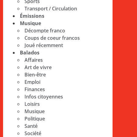
Sports
Transport / Circulation
Émissions
Musique
Décompte franco
Coups de coeur francos
Joué récemment
Balados
Affaires
Art de vivre
Bien-être
Emploi
Finances
Infos citoyennes
Loisirs
Musique
Politique
Santé
Société