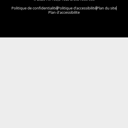
Politique de confidentialité
Politique d’accessibilité
Plan du site
Plan d'accessibilite
Comment installer notre vignette sur votre
appareil mobile