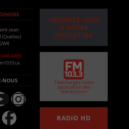
OINDRE
ABONNEZ-VOUS
À NOTRE
aint-Jean
INFOLETTRE
 (Québec)
 2W8
-646-6800
m1033.ca
Z-NOUS
Téléchargez notre
application dès
maintenant !
RADIO HD
••••••••••••••••••
Comment synthoniser la