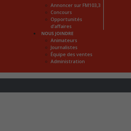
Annoncer sur FM103,3
Concours
Opportunités
d’affaires
NOUS JOINDRE
Animateurs
Journalistes
Équipe des ventes
Administration