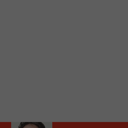
C
Vous avez envie d’écouter le FM 103,3 ou notre nouv
Ajoutez un signet FM 103,3 sur votre écran d’accueil
Voici la procédure ;)
À partir de votre téléphone, allez sur le site inte
Ensuite cliquez sur l’icône situé au bas de votre éc
(celui qui représente un carré incluant une flèche d
Cliquez maintenant sur l’option Ajouter sur l’écran
Faites Enregistrer en haut à droite.
Et voilà! Toutes les infos et l’écoute de votre radio loca
Audio