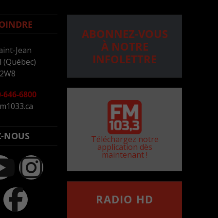
OINDRE
ABONNEZ-VOUS
À NOTRE
aint-Jean
INFOLETTRE
 (Québec)
 2W8
-646-6800
m1033.ca
Z-NOUS
Téléchargez notre
application dès
maintenant !
RADIO HD
••••••••••••••••••
Comment synthoniser la