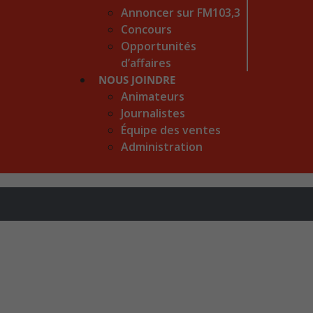
Annoncer sur FM103,3
Concours
Opportunités
d’affaires
NOUS JOINDRE
Animateurs
Journalistes
Équipe des ventes
Administration