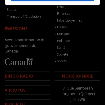
- Santé et bien-être
- Emploi
- Sports
- Finances
- Transport / Circulation
- Infos citoyennes
- Loisirs
ÉMISSIONS
- Musique
Avec la participation du
- Politique
gouvernement du
- Santé
Canada
- Société
- Sports
BINGO RADIO
NOUS JOINDRE
91,rue Saint-Jean
À PROPOS
Longueuil (Québec)
J4H 2W8
PUBLICITÉ