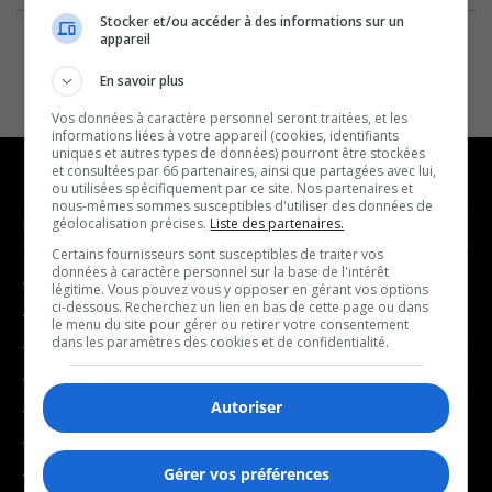
Stocker et/ou accéder à des informations sur un
appareil
En savoir plus
Vos données à caractère personnel seront traitées, et les
informations liées à votre appareil (cookies, identifiants
uniques et autres types de données) pourront être stockées
et consultées par 66 partenaires, ainsi que partagées avec lui,
ou utilisées spécifiquement par ce site. Nos partenaires et
nous-mêmes sommes susceptibles d'utiliser des données de
NOUVELLES
MUSIQUE
géolocalisation précises.
Liste des partenaires.
Certains fournisseurs sont susceptibles de traiter vos
données à caractère personnel sur la base de l'intérêt
- Affaires municipales
- Décompte franco
légitime. Vous pouvez vous y opposer en gérant vos options
ci-dessous. Recherchez un lien en bas de cette page ou dans
- Communauté / Social
- Joué récemment
le menu du site pour gérer ou retirer votre consentement
dans les paramètres des cookies et de confidentialité.
- Culture
BALADOS
- Économie
Autoriser
- Éducation
- Affaires
- Environnement
- Art de vivre
- Faits divers
Gérer vos préférences
- Bien-être