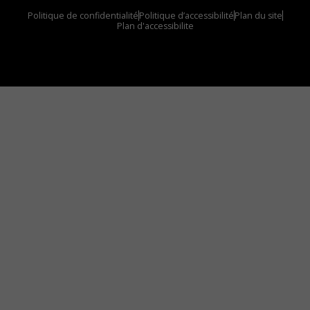
Politique de confidentialité
Politique d’accessibilité
Plan du site
Plan d'accessibilite
Comment installer notre vignette sur votre
appareil mobile