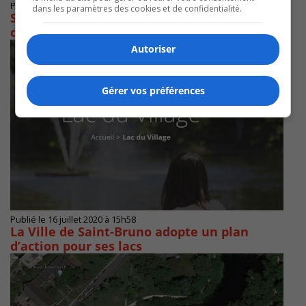
Publié le 21 mars 2023 à 12h20
dans les paramètres des cookies et de confidentialité.
Saint-Bruno-sur-le-Lac soulève bien des
questions
Autoriser
Gérer vos préférences
Publié le 16 juillet 2020 à 15h58
La Ville de Saint-Bruno adopte un plan
d’action pour ses lacs