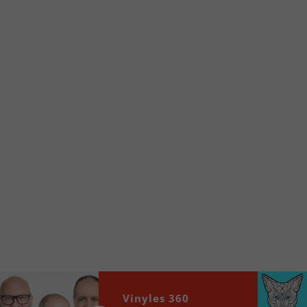
Voici la procédure ;)
À partir de votre téléphone, allez sur le site
internet de la Radio allumée au
www.fm1033.ca
Ensuite cliquez sur l’icône situé au bas de
votre écran
(celui qui représente un carré incluant une
flèche dirigé vers le haut)
Cliquez maintenant sur l’option Ajouter sur
l’écran d’accueil et vous verrez apparaître le
logo du FM 103,3
Faites Enregistrer en haut à droite.
Et voilà! Toutes les infos et l’écoute de votre radio
locale vous sont maintenant accessibles en un clic!
Audio
00:00
00:00
Vinyles 360
Player