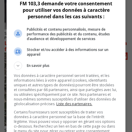
FM 103,3 demande votre consentement
pour utiliser vos données à caractère
personnel dans les cas suivants :
Publicités et contenu personnalisés, mesure de
SAINT-LAMBERT
performance des publicités et du contenu, études
Publié le 12 Décembre 2023 à 08h22
d’audience et développement de services
La Voie maritime du Saint-Laurent prépare sa
fermeture
Stocker et/ou accéder à des informations sur un
appareil
En savoir plus
Vos données à caractère personnel seront traitées, et les
informations liées à votre appareil (cookies, identifiants
uniques et autres types de données) pourront être stockées
et consultées par 66 partenaires, ainsi que partagées avec lui,
ou utilisées spécifiquement par ce site. Nos partenaires et
nous-mêmes sommes susceptibles d'utiliser des données de
géolocalisation précises.
Liste des partenaires.
Certains fournisseurs sont susceptibles de traiter vos
données à caractère personnel sur la base de l'intérêt
légitime. Vous pouvez vous y opposer en gérant vos options
ci-dessous. Recherchez un lien en bas de cette page ou dans
SAINT-BRUNO-DE-MONTARVILLE
le menu du site pour gérer ou retirer votre consentement